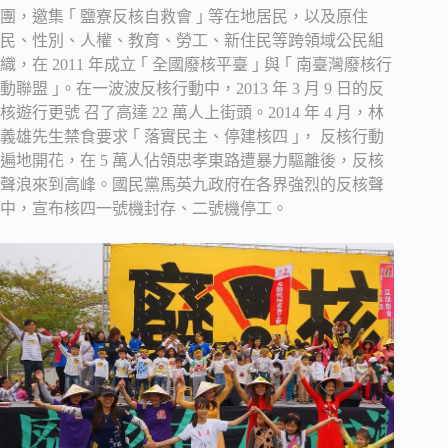
團，邀集 ｢ 鹽寮反核自救會 ｣ 等在地居民，以及原住
民、性別、人權、教育、勞工、新住民等跨領域公民組
織，在 2011 年成立 ｢ 全國廢核平臺 ｣ 與 ｢ 南臺灣廢核行
動聯盟 ｣。在一波波反核行動中，2013 年 3 月 9 日的反
核遊行更號 召了高達 22 萬人上街頭。2014 年 4 月，林
義雄先生禁食要求 ｢ 落實民主、停建核四 ｣， 反核行動
遍地開花，在 5 萬人佔領忠孝東路遭暴力驅離後，反核
聲浪來到高峰。國民黨馬英九政府在各界強烈的反核聲
中，宣布核四一號機封存、二號機停工。