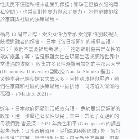
性災民不僅隱私權未能受到保護 ( 如缺乏更換衣服的隱
私空間 )，也常面對性暴力與家庭暴力， 她們更被排除
於家庭與社區的決策過程。
福島 10 周年之際，受災女性仍常承 受混雜性別歧視與
歧視避難者的傷害。 日本《每日新聞》的報導言語，
如：｢ 我們不需要福島新娘 ｣、｢ 抱怨輻射傷害是女性的
歇斯底里 ｣ 等，皆是避難女性在現實生活或網路世界中
常遭遇的攻擊。 收集許多女性避難者證詞的宇都宮大學
(Utsunomiya University) 副教授 Nanako Shimizu 指出：｢
災難本身已經使婦女失去太多，因性別歧視與壓迫，她
們在家庭和社區的決策過程中被排除，同時陷入深深的
孤獨。｣(Makino, 2021)。
近年，日本政府罔顧除污成效有限、 急於要災民返鄉的
政策，進一步壓迫著女性災民；其中，帶著子女避難的
母親們受 害最深。2021 年綠色和平 (Greenpeace) 的調查
報告指出：日本政府聲稱，除｢歸還困難區域｣ 外，飯館
村與浪江町等 ｢ 除污特別地區 ｣ 已大致除污完畢；但事