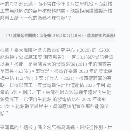
棒的冷卻池已滿，而不得在今年 6 月提早除役。面對核
工業無能解決的萬年核廢料問題，能說拒絕繼續製造核
廢料丟給下一代的媽媽不理性嗎⁷？
[7]建議延伸閱讀：邱花妹(2013年8月20日)。能源使用的新思維：小
根據 ｢ 臺大風險社會與政策研究中心 ｣(2020) 的《2020
能源轉型公眾感知度 調查報告》，有 33.1％的受訪者誤
以為 ｢ 核能 ｣ 是臺灣最大的發電來源 (2018 年的調查甚
至高達 46.3％ )。事實是，核電在臺灣 2020 年的發電結
構中佔 11.24％ ( 王奕 洋等人，2021)。核四廠若真的有
朝一日得以完工，其發電量估計也僅能佔 2025 年用 電
量的 6％。相形之下，臺灣在過去短短幾年追趕再生能
源發展下，已使再生能源 的發電佔比在 2020 年來到
5.4％。能源轉型過程中，資源應該配置在那些能源型
態？
臺灣真的 ｢ 適核 ｣ 嗎？勿忘福島媽媽，是該從性別、世