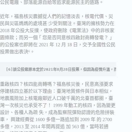
公民電廠、部落能源自給等追求能源民主的道路。
近年，福島核災震撼從人們的記憶淡去，核電代價、災
民與災區媽媽的處境甚 少受到關注。臺灣的擁核勢力在
2018 年公投大反撲，使政府刪除《電業法》中的非核家
園條款；而另一個 ｢ 您是否同意核四啟封商轉發電？ ｣
的公投案也即將在 2021 年 12 月 18 日，交予全國性公民
投票做出表決⁶。
[6]該公投案原本定於2021年8月28日投票，但因為疫情升溫，而延至12
重啟核四？核四能商轉嗎？福島核災後，民意高漲要求
停建核四立基於以下理由：臺灣地質條件與日本相似，
地震風險加上核電廠鄰近人口破千萬的北臺首都圈，臺
灣一次核災也承受不了！ 1999 年動工的核四，因為變更
設計、各種人為疏 失，成為監察院彈劾認證的危險拼裝
車， 興建經費從 1600 多億一路追加到 2009 年 的 2700
多億，2013 至 2014 年間再提追 加 563 億，當時若通