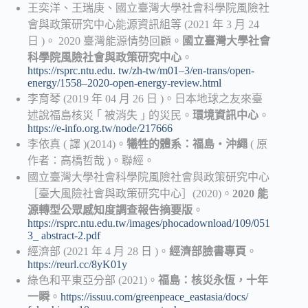
王奕洋、王瑞庚、國立臺灣大學社會科學院風險社
會與政策研究中心能源資訊組等 (2021 年 3 月 24
日 )。 2020 臺灣能源情勢回顧。
國立臺灣大學社會
科學院風險社會與政策研究中心
。
https://rsprc.ntu.edu. tw/zh-tw/m01–3/en-trans/open-
energy/1558–2020-open-energy-review.html
李育琴 (2019 年 04 月 26 日 )。日本地球之友來臺
述說福島核災 ｢ 被消失 ｣ 的災民。
環境資訊中心
。
https://e-info.org.tw/node/217666
李依真 ( 譯 )(2014)。
犧牲的體系：福島‧沖繩
( 原
作者：高橋哲哉 )。聯經。
國立臺灣大學社會科學院風險社會與政策研究中心
［臺大風險社會與政策研究中心］(2020)。
2020 能
源轉型公眾感知度調查報告摘要版
。
https://rsprc.ntu.edu.tw/images/phocadownload/109/051
3_ abstract-2.pdf
經濟部 (2021 年 4 月 28 日 )。
經濟部臉書專頁
。
https://reurl.cc/8yK01y
綠色和平東亞分部 (2021)。
福島：核災永恆，十年
一瞬
。
https://issuu.com/greenpeace_eastasia/docs/