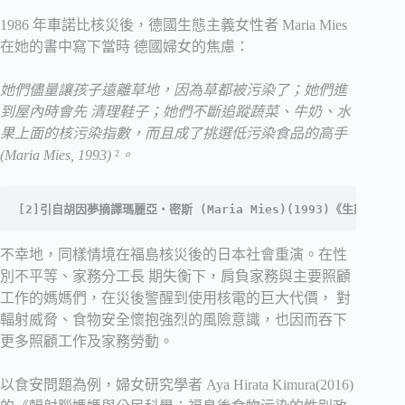
1986 年車諾比核災後，德國生態主義女性者 Maria Mies
在她的書中寫下當時 德國婦女的焦慮：
她們儘量讓孩子遠離草地，因為草都被污染了；她們進
到屋內時會先 清理鞋子；她們不斷追蹤蔬菜、牛奶、水
果上面的核污染指數，而且成了挑選低污染食品的高手
(Maria Mies, 1993)
²
。
[2]引自胡因夢摘譯瑪麗亞‧密斯 (Maria Mies)(1993)《生態
不幸地，同樣情境在福島核災後的日本社會重演。在性
別不平等、家務分工長 期失衡下，肩負家務與主要照顧
工作的媽媽們，在災後警醒到使用核電的巨大代價， 對
輻射威脅、食物安全懷抱強烈的風險意識，也因而吞下
更多照顧工作及家務勞動。
以食安問題為例，婦女研究學者 Aya Hirata Kimura(2016)