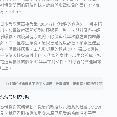
射污染問題的同時也抹去政府與東電應負的責任 ( 李育
琴，2019)。
日本哲學家高橋哲哉 (2014) 在《犧牲的體系》 一書中指
出，核電從鈾礦開採到維運過程，對工人與社區帶來輻
射曝露、環境與健康風險，除役與萬年核廢處置問題難
解，而一旦發生核災，後果更是難以計數，核電是建立
在一個犧牲居民、工人與災民的體系上⁵。 福島核災後，
一位位因核災而付出巨 大代價的女性正以生命證成，核
電這套犧牲的體系 也建築在對女性、對母親的壓迫與犧
牲上。
[5]關於核電體系下的工人處境，推薦閱讀：陳炯霖、蘇威任(譯)(20
媽媽的反核行動
從母職與家務勞動、災後的政經決策體系到社會 文化偏
見，我們看到核災加重女人原已承受的系統性不平等；