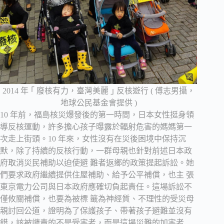
2014 年 ｢ 廢核有力，臺灣美麗 ｣ 反核遊行 ( 傅志男攝，
地球公民基金會提供 )
10 年前，福島核災爆發後的第一時間，日本女性挺身領
導反核運動，許多擔心孩子曝露於輻射危害的媽媽第一
次走上街頭。10 年來，女性沒有在災後困境中保持沉
默，除了持續的反核行動，一群母親也針對前述日本政
府取消災民補助以迫使避 難者返鄉的政策提起訴訟。她
們要求政府繼續提供住屋補助、給予公平補償，也主 張
東京電力公司與日本政府應確切負起責任。這場訴訟不
僅攸關補償，也要為被標 籤為神經質、不理性的受災母
親討回公道，證明為了保護孩子、帶著孩子避難並沒有
錯，該被譴責的不是受害者，而是這場災難的加害者