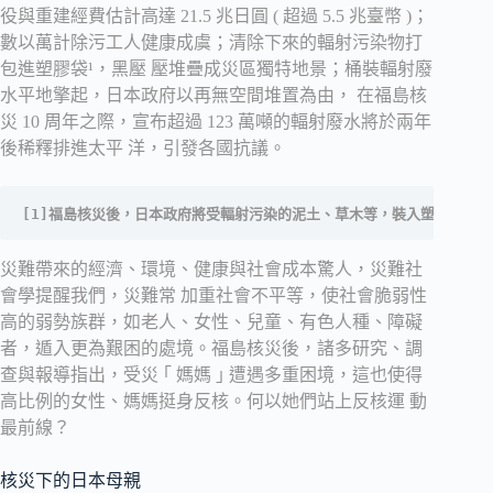
役與重建經費估計高達 21.5 兆日圓 ( 超過 5.5 兆臺幣 )；
數以萬計除污工人健康成虞；清除下來的輻射污染物打
包進塑膠袋¹，黑壓 壓堆疊成災區獨特地景；桶裝輻射廢
水平地擎起，日本政府以再無空間堆置為由， 在福島核
災 10 周年之際，宣布超過 123 萬噸的輻射廢水將於兩年
後稀釋排進太平 洋，引發各國抗議。
[1]福島核災後，日本政府將受輻射污染的泥土、草木等，裝入塑膠的除
災難帶來的經濟、環境、健康與社會成本驚人，災難社
會學提醒我們，災難常 加重社會不平等，使社會脆弱性
高的弱勢族群，如老人、女性、兒童、有色人種、障礙
者，遁入更為艱困的處境。福島核災後，諸多研究、調
查與報導指出，受災 ｢ 媽媽 ｣ 遭遇多重困境，這也使得
高比例的女性、媽媽挺身反核。何以她們站上反核運 動
最前線？
核災下的日本母親