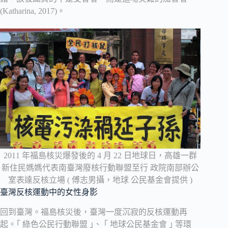
(Katharina, 2017)。
2011 年福島核災爆發後的 4 月 22 日地球日，高雄一群
新住民媽媽代表南臺灣廢核行動聯盟至行 政院南部辦公
室表達反核立場 ( 傅志男攝，地球 公民基金會提供 )
臺灣反核運動中的女性身影
回到臺灣。福島核災後，臺灣一度沉寂的反核運動再
起。｢ 綠色公民行動聯盟 ｣、 ｢ 地球公民基金會 ｣ 等環