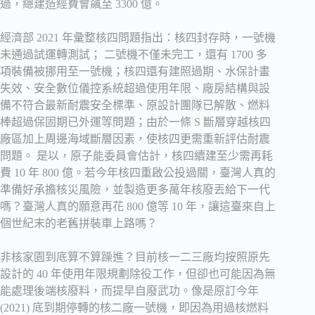
過，總建造經費會飆至 3300 億。
經濟部 2021 年彙整核四問題指出：核四封存時，一號機
未通過試運轉測試； 二號機不僅未完工，還有 1700 多
項裝備被挪用至一號機；核四還有建照過期、水保計畫
失效、安全數位儀控系統超過使用年限、廠房結構與設
備不符合最新耐震安全標準、原設計團隊已解散、燃料
棒超過保固期已外運等問題；由於一條 S 斷層穿越核四
廠區加上周邊海域斷層因素，使核四更需重新評估耐震
問題。 是以，原子能委員會估計，核四續建至少需再耗
費 10 年 800 億。若今年核四重啟公投過關，臺灣人真的
準備好承擔核災風險，並製造更多萬年核廢丟給下一代
嗎？臺灣人真的願意再花 800 億等 10 年，讓這臺來自上
個世紀末的老舊拼裝車上路嗎？
非核家園到底算不算躁進？目前核一二三廠均按照原先
設計的 40 年使用年限規劃除役工作，但卻也可能因為無
能處理後端核廢料，而提早自廢武功。像是原訂今年
(2021) 底到期停轉的核二廠一號機，即因為用過核燃料