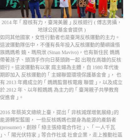
2014 年 ｢ 廢核有力，臺灣美麗 ｣ 反核遊行 ( 傅志男攝，
地球公民基金會提供 )
如同其他國家，女性行動者也是臺灣反核運動的主力。
這波運動隊伍中，不僅有長年投入反核運動的蘭嶼達悟
族媽媽希 婻‧瑪飛洑 (Sinan Mavivo)，也有新住民 媽媽
帶著孩子、頭頂手作向日葵頭飾一起 出現在高雄的反核
遊行。這波運動有以家 庭主婦為主體，自 1980 年代後
期即加入 反核運動的 ｢ 主婦聯盟環境保護基金會 ｣， 也
有 2013 年甫成立的 ｢ 媽媽監督核電廠 聯盟 ｣，以及成立
於 2012 年、以年輕媽媽 為主力的 ｢ 臺灣親子共學教育
促進會 ｣。
2016 年蔡英文總統上臺，提出 ｢ 非核減煤增氣展綠｣的
能源轉型藍圖， 一些反核媽媽也變身為能源的產銷者
(prosumer)，創辦 ｢ 綠主張綠電合作社 ｣、 ｢ 一人千瓦
｣、｢ 陽光伏特家 ｣ 等合作社或 社會企業，走上推動社區