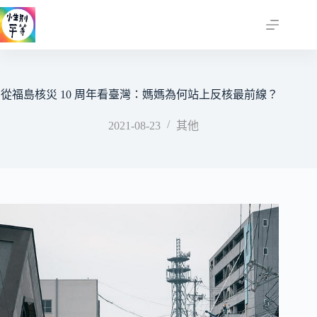
跳
至
主
要
內
容
從福島核災 10 周年看臺灣：媽媽為何站上反核最前線？
2021-08-23
其他