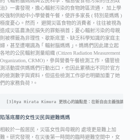
的《輻射腦媽媽與公民科學：福島後食物污染的性別政
治》一書發現，擔心輻射污染的食物跨區流通， 加上學
校強制供給中小學營養午餐，使許多家長 ( 特別是媽媽 )
極度憂心。然而， 避開災區食物的消費者，往往被視為
造成災區農漁民損失的罪魁禍首；憂心輻射污染的母親
則被標籤為非理性、歇斯底里、缺乏科學知識的家庭主
婦，甚至遭嘲諷為 ｢ 輻射腦媽媽 ｣。媽媽們因此建立起
各地的公民輻射測量組織 (Citizen Radiation Measurement
Organization, CRMO)，參與營養午餐檢測工作，儘管檢
測活動提供媽媽們行動出口，也因此累積出不同於官方
的檢測數字與資料，但這些檢測工作卻也明顯加重了她
們的家務負荷 ³。
[3]Aya Hirata Kimura 更核心的論點是：在新自由主義強調個人式照護
陷落底層的女性災民與避難媽媽
相較於一般居民，災區女性與母親的 處境更是難上加
難。研究發現，在災後第一時間的臨時避難空間中，女