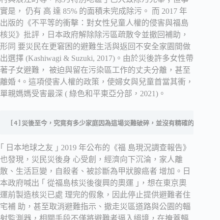
實是， 仍有 高 達 85% 的面積未完成除污。 而 2017 年
出版的《不平等的衝擊：對女性兒童人權的侵害與福島
核災》批評，日本政府解除除污區疏散令並撤回補助，
形同 要災民在更窘困的避難生活與返回不安全家園間做
出選擇 (Kashiwagi & Suzuki, 2017)。由於災後許多女性帶
著子女避難， 被迫與留在污染區工作的丈夫分離，甚至
離婚 ⁴。這項侵害人權的政策，使婦女與兒童首當其衝，
單親媽媽受害最深 ( 綠色和平東亞分部，2021)。
[4]災後至今，究竟有多少家庭因為這場災難破碎，並沒有精確的官方統計，日
｢ 日本地球之友 ｣ 2019 年公布的《福 島現況調查報告》
也發現，災民災後身 心受創，經濟向下沉淪，家人離
散、生活巨變，自殺者、被診斷為甲狀腺癌者 增加。日
本政府喊出 ｢ 從福島核災後復興的奧運 ｣，想在東京奧
運前製造核災已處 理完的假象，因此停止提供避難者住
宅補 助，甚至取消避難指示、撤走災區道路與公園的輻
射監測器，相關手段不僅將避難者逼入絕境，在掩蓋輻