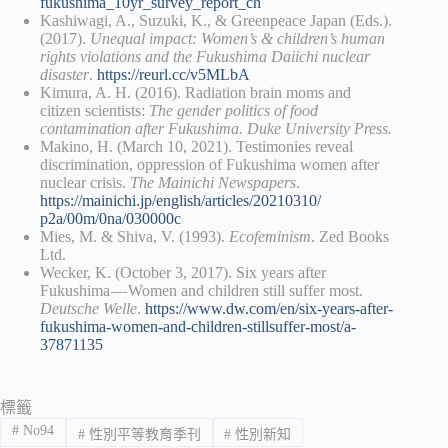
fukushima_10yr_survey_report_ch
Kashiwagi, A., Suzuki, K., & Greenpeace Japan (Eds.).
(2017).
Unequal impact: Women’s & children’s human
rights violations and the Fukushima Daiichi nuclear
disaster
.
https://reurl.cc/v5MLbA
Kimura, A. H. (2016). Radiation brain moms and
citizen scientists:
The gender politics of food
contamination after Fukushima. Duke University Press.
Makino, H. (March 10, 2021). Testimonies reveal
discrimination, oppression of Fukushima women after
nuclear crisis.
The Mainichi Newspapers
.
https://mainichi.jp/english/articles/20210310/
p2a/00m/0na/030000c
Mies, M. & Shiva, V. (1993).
Ecofeminism
. Zed Books
Ltd.
Wecker, K. (October 3, 2017). Six years after
Fukushima — Women and children still suffer most.
Deutsche Welle
.
https://www.dw.com/en/six-years-after-
fukushima-women-and-children-stillsuffer-most/a-
37871135
標籤
#
No94
#
性別平等教育季刊
#
性別新知