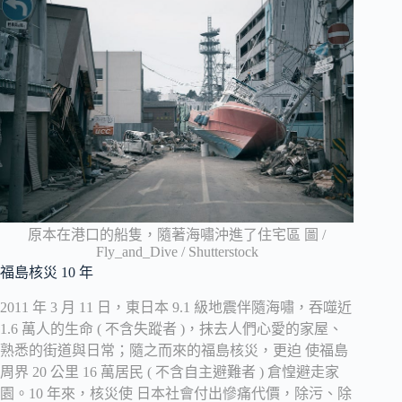
原本在港口的船隻，隨著海嘯沖進了住宅區 圖 /
Fly_and_Dive / Shutterstock
福島核災 10 年
2011 年 3 月 11 日，東日本 9.1 級地震伴隨海嘯，吞噬近
1.6 萬人的生命 ( 不含失蹤者 )，抹去人們心愛的家屋、
熟悉的街道與日常；隨之而來的福島核災，更迫 使福島
周界 20 公里 16 萬居民 ( 不含自主避難者 ) 倉惶避走家
園。10 年來，核災使 日本社會付出慘痛代價，除污、除