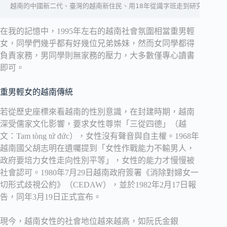
越南的中國新二代、臺灣的越南新住民、用18年從識字班走到研究所、3
在我的記憶中，1995年左右的越南社會氛圍相當重男輕
女，同學們幾乎都有好幾位兄弟姊妹，然而女同學都得
負責家務，男同學則無家務的壓力，大多數僅專心讀書
即可。
重男輕女的越南傳統
若從歷史座標來看越南的性別意識，在封建時期，越南
深受儒家文化影響，要求女性尊崇「三從四德」（越
文：Tam tòng tứ đức），女性沒有聲音與自主權。1968年
越南國父胡志明在遺囑提到「女性作戰能力不輸男人，
政府要培力女性走向性別平等」，女性的能力才慢慢被
社會認可。1980年7月29日越南政府簽署《消除對婦女一
切形式歧視公約》（CEDAW），並於1982年2月17日報
告，同年3月19日正式宣布。
現今，越南女性的社會地位越來越高，如阮氏金銀