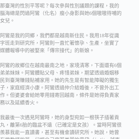
那臺灣的性別平等呢？每次參與性別議題的課程，我的
腦海總是閃過阿鸞（化名）瘦小身影與她6個嗷嗷待哺的
女兒。
阿鸞是我的同鄉，我們都是越南新住民。我用18年從識
字班走到研究所，阿鸞則一直忙著懷孕、生產，坐實了
媒體報導中的被娶來「傳宗接代」的新娘。
阿鸞的故鄉位在越南最南之地，家境清寒，下面還有6個
弟弟妹妹。阿鸞體貼父母、疼惜弟妹，期望透過婚姻移
民到臺灣賺錢貼補家用。她的先生是有智能障礙的獨生
子，家庭經濟小康。阿鸞透過仲介結婚後，不曾外出工
作。但婆婆會給她零用錢寄回越南，條件是她得負責家
務以及延續香火。
我最後一次遇見阿鸞時，她的身型宛如一根筷子插著貢
丸，離第6胎的臨盆不遠（已確定是女孩）。當時阿鸞很
羨慕我能一直讀書，甚至有機會讀研究所。她說，她曾