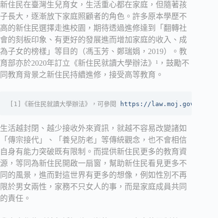
新住民在臺灣生兒育女，生活重心都在家庭，但隨著孩
子長大，逐漸放下家庭照顧者的角色。許多原本學歷不
高的新住民選擇走進校園，期待透過進修達到「翻轉社
會的刻板印象、有更好的發展進而增加家庭的收入、成
為子女的榜樣」等目的（馮玉芳、鄭瑞娟，2019）。教
育部亦於2020年訂立《新住民就讀大學辦法》¹，鼓勵不
同教育背景之新住民持續進修，接受高等教育。
[1]《新住民就讀大學辦法》，可參閱 
https://law.moj.gov.tw/La
生活越封閉、越少接收外來資訊，就越不容易改變諸如
「傳宗接代」、「養兒防老」等傳統觀念，也不會相信
自身有能力突破既有限制。而提供新住民更多的教育資
源，等同為新住民開啟一扇窗，幫助新住民看見更多不
同的風景，進而對這世界有更多的想像，例如性別不再
限於男女兩性，家務不只女人的事，而是家庭成員共同
的責任。