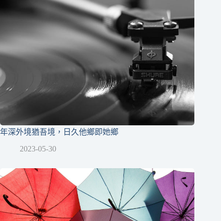
年深外境猶吾境，日久他鄉即她鄉
2023-05-30