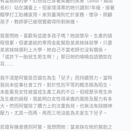
有當教師的夢，幻想自己穿著美麗的奧黛（áodài，越南
長衫）站在講臺上。但家境清寒的她只讀到7年級，接著
輟學打工貼補家用。來到臺灣則忙於家務、懷孕、照顧
孩子，教師夢已被現實磨得所剩無幾。
我曾問她，喜歡有這麼多孩子嗎？她說懷孕、生產的過
程很累，但婆婆給的零用金能幫助弟弟妹妹就學，只要
弟弟妹妹順利上大學，她自己不當老師也沒有關係。
「或許下一胎就生男生啊！」那日她的喃喃自語猶如在
耳……
我不清楚阿鸞是否還在為生「兒子」而持續努力。當時
我尚未從事社會工作，對於性別平等的概念極為陌生，
未能看見女性被當成生產工具的不公。但經歷孕育生命
及生產的過程，我能明白女性得承擔的風險及壓力有多
大。然而阿鸞除了體力上的沈重負荷，也無法免除精神
壓力，尤其一而再、再而三地沒能為夫家生下兒子。
若還有機會遇到阿鸞，我想問她：當弟妹在她的幫助之