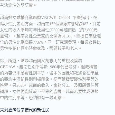
有決定性的話語權。
越南婦女賦權商業聯盟VBCWE（2020）平臺指出，在
縮小性別差距方面，越南在153個國家中排名第87，目前
女性的收入平均每年比男性少300萬越南盾（約3,800元
臺幣）。越南女性企業家的比例為31.3%，而擔任高級職
位的男性比例高達77.6%。同一研究還發現，每週女性比
男性多花14個小時做家務、照顧孩子和老人。
綜上所述，透過越南國父胡志明的重視及簽署
CEDAW，越南性別平等於1980年代已萌芽，但教科書
的內容仍未落實性別平等，書中的圖像和敘述會在學童
的觀念中灌輸性別刻板印象，從而延緩實踐性別平等的
進程。另2020年越南的收入、家務分工，及照顧責任等
議題，女性仍處於較不平等的處境。越南若要達成理想
中的性別平等，恐怕還有一段距離。
來到臺灣傳宗接代的新住民