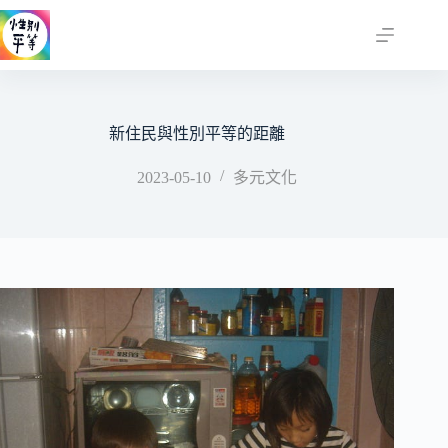
跳
至
主
要
內
容
新住民與性別平等的距離
2023-05-10
多元文化