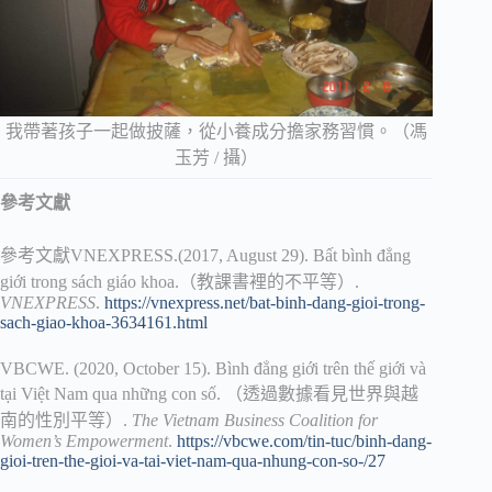
我帶著孩子一起做披薩，從小養成分擔家務習慣。（馮
玉芳 / 攝）
參考文獻
參考文獻VNEXPRESS.(2017, August 29). Bất bình đẳng
giới trong sách giáo khoa.（教課書裡的不平等）.
VNEXPRESS
.
https://vnexpress.net/bat-binh-dang-gioi-trong-
sach-giao-khoa-3634161.html
VBCWE. (2020, October 15). Bình đẳng giới trên thế giới và
tại Việt Nam qua những con số. （透過數據看見世界與越
南的性別平等）.
The Vietnam Business Coalition for
Women’s Empowerment
.
https://vbcwe.com/tin-tuc/binh-dang-
gioi-tren-the-gioi-va-tai-viet-nam-qua-nhung-con-so-/27