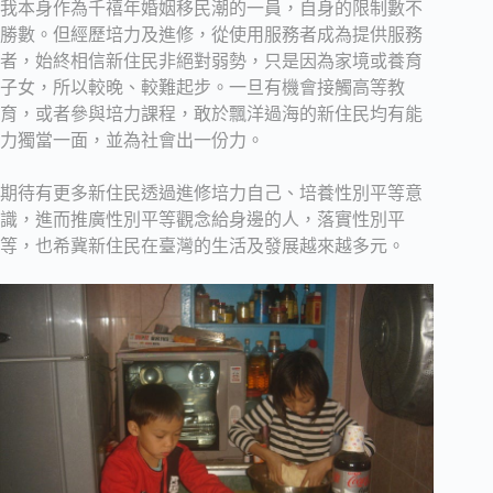
我本身作為千禧年婚姻移民潮的一員，自身的限制數不
勝數。但經歷培力及進修，從使用服務者成為提供服務
者，始終相信新住民非絕對弱勢，只是因為家境或養育
子女，所以較晚、較難起步。一旦有機會接觸高等教
育，或者參與培力課程，敢於飄洋過海的新住民均有能
力獨當一面，並為社會出一份力。
期待有更多新住民透過進修培力自己、培養性別平等意
識，進而推廣性別平等觀念給身邊的人，落實性別平
等，也希冀新住民在臺灣的生活及發展越來越多元。