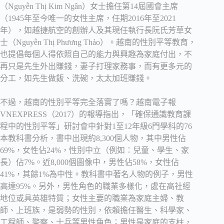
（Nguyễn Thị Kim Ngân）女士擔任第14屆國會主席
（1945年至今唯一的女性主席，任期2016年至2021
年），如越捷航空的創辦人及其現任執行長阮氏芳草女
士（Nguyễn Thị Phương Thảo）。越南的性別平等教育，
也提倡每個人得依照自己的能力與興趣為家庭付出，不
再只是先生外出賺錢，妻子打理家務事，而有更多元的
分工，如先生做飯、洗碗，太太加班賺錢。
不過，越南的性別平等完全落實了嗎？越南電子報
VNEXPRESS（2017）的報導指出，「確保通識教育課
程中的性別平等」研討會中針對1至12年級6門學科的76
本教科書分析，書中出現約8,300個人物，其中男性佔
69%，女性佔24%，性別中立（例如：兒童、學生、家
長）佔7%。近8,000個圖像中，男性佔58%，女性佔
41%，其餘1%為中性。教科書中著名人物的例子，男性
高達95%。另外，男性角色的職業多樣化，處在高社經
地位或具英雄特質；女性主要的職業為家庭主婦、教
師、上班族，是弱勢的性別，依賴擔任醫生、科學家、
工程師、警察、士兵等男性角色；男性是家庭的支柱，