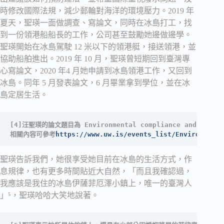
時修改國際法規，減少郵輪對海洋的環境壓力。2019 年
夏天，聖瑛一面做調查、寫論文，同時在冰島打工，找
到一份領港船船長的工作，公司甚至鼓勵她邊做邊學。
聖瑛開始在冰島駕駛 12 米以下的領港艇，接送領港，並
協助船舶進出。2019 年 10 月，聖瑛曾短期回到臺灣專
心寫論文，2020 年4 月她申請到冰島領港工作，又回到
冰島。同年 5 月發表論文，6 月畢業拿到學位，並在冰
島定居生活。
[4]汪聖瑛的論文題目為 Environmental compliance and practices
相關內容可參考
https://www.uw.is/events_list/Environmenta
聖瑛告訴我們，她很享受她目前在冰島的生活方式，作
息規律，也有更多時間貼近大自然，「而且我確認過，
我應該是我住的冰島伊薩菲厄澤小鎮上，唯一的臺灣人
」⁵，聖瑛哈哈大笑地說著。