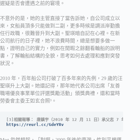
遲疑是否會遭遇之前的窘境。
不意外的是，她的主管直接了當告訴她，自公司成立以
來，女船員頂多只能做到二副，更多時候是調派岸勤擔
任行政職，很難晉升到大副。聖瑛暗自記在心裡。在新
公司航行的日子裡，她不浪費時間，總是想要多做一
點，證明自己的實力，例如在閒暇之餘翻看輪船的說明
書，了解輪船結構的全貌，思考如何去處理和應對突發
狀況。
2010 年，百年船公司打破了百多年來的先例，29 歲的汪
聖瑛升上大副。她還記得，那年她代表公司出席「友善
職場優良事業單位評選獎勵活動」頒獎典禮，還和當時
勞委會主委王如玄合照³。
[3]相關報導： 唐鎮宇（2010 年 12 月 11 日）承父志 7 年級
https://reurl.cc/GdeYRv
Meg 忽然想起，「對啊，2000 年後的臺灣，性別平權運