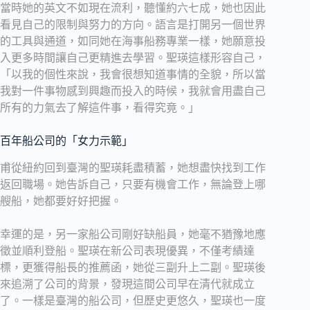
當時她的英文不如現在流利，聽懂約六七成，她也因此
看見自己的限制與努力的方向。語言是打開另一個世界
的工具與通道，如同她在海事船務專業一樣，她願意投
入更多時間讓自己更精進去學習。聖瑛這樣形容自己，
「以我的個性來說，我會很想知道事情的全貌，所以當
我對一件事物感到興趣而投入的時候，我就會用盡自己
所有的力氣去了解這件事，看得究竟。」
百年船公司的「女力示範」
甫從紐約回到臺灣的聖瑛耗盡積蓄，她想盡快找到工作
返回職場。她告訴自己，只要有機會工作，無論登上哪
艘船，她都要好好把握。
幸運的是，另一家船公司剛好缺船員，她毫不猶豫地應
徵並順利登船。聖瑛在新公司表現優異，不僅考績達
標，更獲得船長的推薦函，她從三副升上二副。聖瑛後
來追溯了公司的背景，發現這間公司早在清代就成立
了。一樣是臺灣的船公司，但歷史更悠久，聖瑛也一度