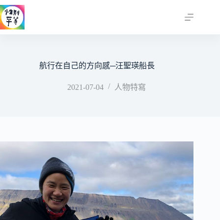
跳
至
主
要
內
容
航行在自己的方向感─汪聖瑛船長
2021-07-04
人物特寫