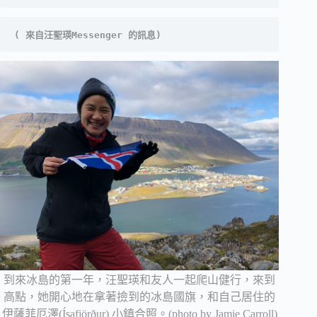
( 來自汪聖瑛Messenger 的訊息)
到來冰島的第一年，汪聖瑛和友人一起爬山健行，來到
高點，她開心地在拿著撿到的冰島國旗，和自己居住的
伊薩菲厄澤(Ísafjörður) 小鎮合照。(photo by Jamie Carroll)