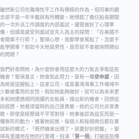
雖然新公司在職場性平工作有積極的作為，但同事的觀
念卻不是一年半載就有所轉變。她想起了擔任船長期間
的一次外派工作調度的內部面試，儘管做好了心理準
備，但還是感受到面試官先入為主的探問：「在美國不
會開車不行耶？」聖瑛心想，我都學會駕船了，怎麼不
能學開車？假如今天她是男性，是否就不會被詢問類似
的問題？
我們好奇問她，為什麼妳會用這麼大的力氣去爭取這些
機會？聖瑛直言，她會如此努力，是有一種
使命感
，因
為她是這艘船上、這家公司，或是臺灣海事工作場域中
少數被重用的女性，假如她能夠做好，就可以為未來更
多和她遭遇相同困擾的女船員，撐出新的機會。回想這
段經歷，她覺得當時的自己很勇敢，她的公司也非常勇
敢。即使是經歷過不平等對待，她事後認為這反而是一
種無形的動力，推著她前進，每個人和每個崗位都在嘗
試新的模式，「既然機會出現了，就要好好把握」。聖
瑛有意識地在她的行業裡，扮演「
第一個
」打破這些傳