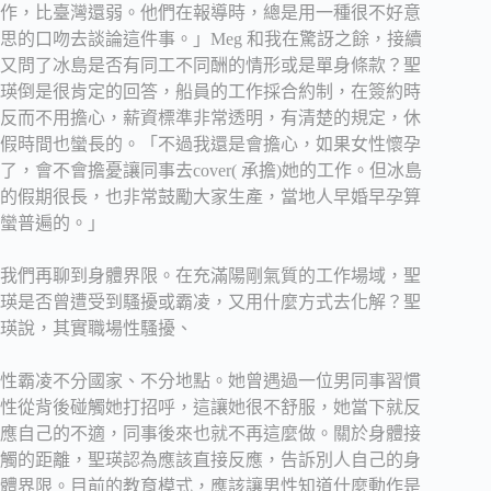
作，比臺灣還弱。他們在報導時，總是用一種很不好意
思的口吻去談論這件事。」Meg 和我在驚訝之餘，接續
又問了冰島是否有同工不同酬的情形或是單身條款？聖
瑛倒是很肯定的回答，船員的工作採合約制，在簽約時
反而不用擔心，薪資標準非常透明，有清楚的規定，休
假時間也蠻長的。「不過我還是會擔心，如果女性懷孕
了，會不會擔憂讓同事去cover( 承擔)她的工作。但冰島
的假期很長，也非常鼓勵大家生產，當地人早婚早孕算
蠻普遍的。」
我們再聊到身體界限。在充滿陽剛氣質的工作場域，聖
瑛是否曾遭受到騷擾或霸凌，又用什麼方式去化解？聖
瑛說，其實職場性騷擾、
性霸凌不分國家、不分地點。她曾遇過一位男同事習慣
性從背後碰觸她打招呼，這讓她很不舒服，她當下就反
應自己的不適，同事後來也就不再這麼做。關於身體接
觸的距離，聖瑛認為應該直接反應，告訴別人自己的身
體界限。目前的教育模式，應該讓男性知道什麼動作是