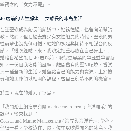
統觀念的「
女力示範
」。
40 歲前的人生解鎖──女船長的冰島生活
在汪聖瑛成為船長的航道中，她徬徨過，也曾向前輩請
教。然而，但在過去鮮少有女性船員的時代，聖瑛的男
性前輩也沒先例可循，給她的多是與期待不相謀合的反
饋，「幾次經驗下來，我決定把重心放在自己身上。」
她暗自希望能在 40 歲以前，取得更專業的學歷並學習新
知，一份自我增能的歷練，離開舊有的壓抑環境，嘗試
另一種全新的生活。她盤點自己的能力與資源，上網搜
尋和她工作領域相關的課程，替自己創造不同的機會。
於是，現在的她到了冰島。
「我開始上網搜尋有關 marine enviroment ( 海洋環境) 的
課程，後來找到了
Coastal and Marine Management ( 海岸與海洋管理) 學程，
仔細一看，學校遠在北歐，位在以峽灣聞名的冰島。我