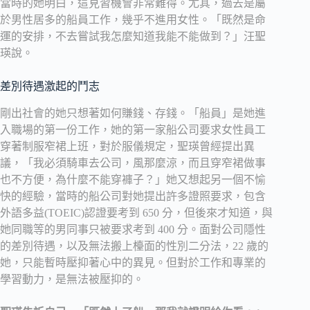
當時的她明白，這見習機會非常難得。尤其，過去是屬
於男性居多的船員工作，幾乎不進用女性。「既然是命
運的安排，不去嘗試我怎麼知道我能不能做到？」汪聖
瑛說。
差別待遇激起的鬥志
剛出社會的她只想著如何賺錢、存錢。「船員」是她進
入職場的第一份工作，她的第一家船公司要求女性員工
穿著制服窄裙上班，對於服儀規定，聖瑛曾經提出異
議，「我必須騎車去公司，風那麼涼，而且穿窄裙做事
也不方便，為什麼不能穿褲子？」她又想起另一個不愉
快的經驗，當時的船公司對她提出許多證照要求，包含
外語多益(TOEIC)認證要考到 650 分，但後來才知道，與
她同職等的男同事只被要求考到 400 分。面對公司隱性
的差別待遇，以及無法搬上檯面的性別二分法，22 歲的
她，只能暫時壓抑著心中的異見。但對於工作和專業的
學習動力，是無法被壓抑的。