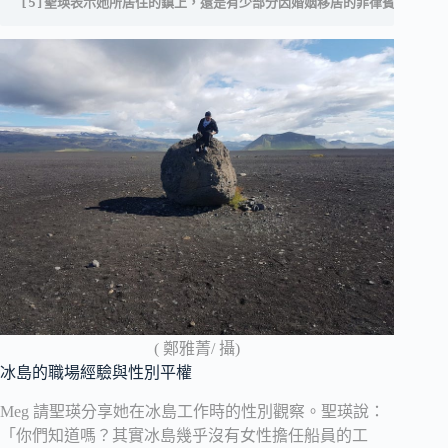
[5]聖瑛表示她所居住的鎮上，還是有少部分因婚姻移居的菲律賓人和泰
( 鄭雅菁/ 攝)
冰島的職場經驗與性別平權
Meg 請聖瑛分享她在冰島工作時的性別觀察。聖瑛說：
「你們知道嗎？其實冰島幾乎沒有女性擔任船員的工