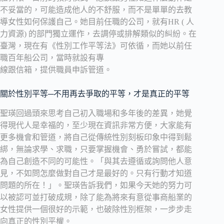
不妥當的，可能造成他人的不舒服，而不是單單的去教
導女性如何保護自己。她目前任職的公司，就有HR ( 人
力資源) 的部門獨立運作，去調停或排解類似的糾紛。在
臺灣，現在有《性別工作平等法》可依循，而她以前任
職百年船公司，當時就設有專
線跟信箱，提供職員申訴管道。
關於性別平等─不用再去爭取的平等，才是真正的平等
聖瑛回過頭來思考自己初入職場和多年後的差異，她覺
得現代人是幸福的，至少現在資訊非常方便，大家能有
更多機會和管道，將自己從傳統性別刻板印象中得到鬆
綁，無論求學、求職，只要掌握機會、勇於嘗試，都能
為自己創造不同的可能性。「與其去遵循或詢問他人意
見，不如問怎麼做對自己才是最好的。只有行動才知道
問題的所在！」。聖瑛告訴我們，如果今天她的努力可
以被認可並打破成規，除了能為將來有意從事商船業的
女性提供一個很好的示範，也破除性別框架，一步步走
向真正的性別平權。