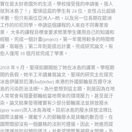
實在是太好奇國外的生活，學校接受我的申請後，我人
就到冰島了！」聖瑛這屆的學生有 24 位，女性占比超過
半數，但只有兩位亞洲人─她，以及另一位長期在歐洲
工作的印尼同學。申請這個課程的人來自不同專業背
景， 大多的課程目標會要求修業學生運用自己的知識和
經驗，完成一個計畫(project)。第一年需用較多的時間修
課、寫報告；第二年則是提出計畫，完成研究論文。有
些人僅用 18 個月就完成了學業。
2018 年 9 月，聖瑛如願開始了她在冰島的課業。學程期
間的長假，她半工半讀兼寫論文，聖瑛的研究主在探究
冰島伊薩菲厄澤(Ísafjörður) 來港的外國郵輪是否遵守冰
島的污染防治法規⁴。為什麼想到這主題，則是因為在地
人常常會有隱憂郵輪給當地帶來的環境壓力，甚至是汙
染。論文結果發現確實有少部分郵輪違法並排放廢水
(gray water)流入冰島海域。目前冰島的廢水排放法規比
國際法嚴格，運載千人的郵輪廢水是貨輪的數百倍，在
國際間卻沒有一個嚴格的法則可遵循。因此，她進而提
出建議該如何預防違法，並希望國際重視廢水問題，及