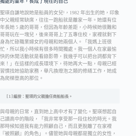
獨處的童年，長成了現在的自己
聖瑛自謙地說她是船員的女兒¹，1982 年出生的她，印象
中父親經常缺席，往往一跑船就是離家一年。她還有位
年長她 5 歲的哥哥，但因為年齡差距，小時候她很難和
哥哥玩在一塊兒，後來哥哥上了五專住校，家裡就剩下
身為忙碌職業婦女的母親和她兩個人。「我媽上班很
忙，所以我小時候有很多時間獨處。我一個人在家最愉
快的休閒活動就是看錄影帶，我幾乎可以把台詞都背下
來！」在這樣的成長環境下，待她再大一點，母親已經
習慣找她協助家務，舉凡換燈泡之類的修繕工作，她成
為爬梯登高的那位。
[1]編按：聖瑛的父親擔任商船船長。
與母親的日常，直到她上高中才有了變化。聖瑛想起自
己讀高中的階段，「我非常享受那一段住校的時光。我
那時候知道我有能力照顧自己，而且更脫離了在家裡
『被照顧』的角色」。儘管她與母親都是獨立的女性，