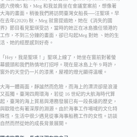
週六傍晚5 點，Meg 和我並肩坐在會議室案前，想像著
大海的畫面。稍後我們將訪問臺灣女船長──汪聖瑛。早
在去年(2020) 秋，Meg 就曾提過她，她在《消失的國
界》節目看見聖瑛受訪，當時的她正在冰島擔任領港的
工作，不到三分鐘的畫面，卻已勾起Meg 對她 、她的生
活、她的經歷感到好奇。
「Hey，我是聖瑛！」聖瑛上線了，她坐在窗前對著螢
幕鏡頭和我們熱情地打招呼。現在是冰島上午 9 時許，
窗外的天空仍一片的漆黑，屋裡的燈光顯得溫暖。
大海一體兩面，靜謐然而危險，而海上的漂流卻是浪漫
又孤獨。臺灣四周環海，若從 16 世紀的大航海時代算
起，臺灣的海上貿易與港務發展已有一段長遠的歷史，
與歐陸也有著深厚的淵源。由於海事工作場域的文化特
殊性，生活中很少遇見從事海事船務工作的女性。訪談
自然而然從她的成長背景展開。