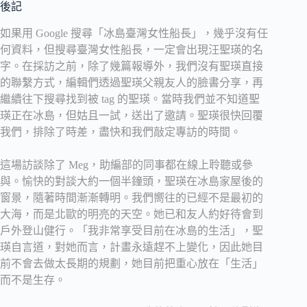
後記
如果用 Google 搜尋「冰島臺灣女性船長」，幾乎沒有任
何資料，但搜尋臺灣女性船長，一定會出現汪聖瑛的名
字。在採訪之前，除了幾篇報導外，我們沒有聖瑛直接
的聯繫方式，編輯們透過聖瑛父親友人的臉書分享，再
繼續往下搜尋找到被 tag 的聖瑛。當時我們並不知道聖
瑛正在冰島，但姑且一試，送出了邀請。聖瑛很快回覆
我們，排除了時差，盡快和我們敲定專訪的時間。
這場訪談除了 Meg，助編部的同事都在線上聆聽或參
與。愉快的對談大約一個半鐘頭，聖瑛在冰島家屋後的
窗景，隨著時間漸漸轉明。我們嚮往的已經不是最初的
大海，而是北歐的明亮的天空。她已和友人約好待會到
戶外登山健行。「我非常享受目前在冰島的生活」，聖
瑛自言道，對她而言，計畫永遠趕不上變化，因此她目
前不會去做太長期的規劃，她目前把重心放在「生活」
而不是生存。