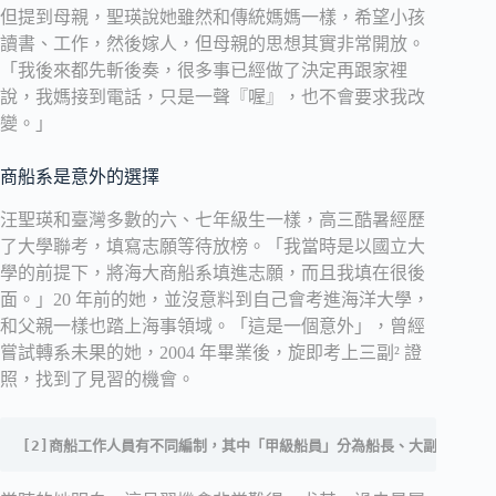
但提到母親，聖瑛說她雖然和傳統媽媽一樣，希望小孩
讀書、工作，然後嫁人，但母親的思想其實非常開放。
「我後來都先斬後奏，很多事已經做了決定再跟家裡
說，我媽接到電話，只是一聲『喔』，也不會要求我改
變。」
商船系是意外的選擇
汪聖瑛和臺灣多數的六、七年級生一樣，高三酷暑經歷
了大學聯考，填寫志願等待放榜。「我當時是以國立大
學的前提下，將海大商船系填進志願，而且我填在很後
面。」20 年前的她，並沒意料到自己會考進海洋大學，
和父親一樣也踏上海事領域。「這是一個意外」，曾經
嘗試轉系未果的她，2004 年畢業後，旋即考上三副² 證
照，找到了見習的機會。
[2]商船工作人員有不同編制，其中「甲級船員」分為船長、大副、二副