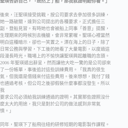
聖瑛告訴自己，「既然上了船，那我就證明給你看。」
後來，汪聖瑛接受挑戰，按公司要求去參加很多訓練，
她一路破關，達到公司提出的各種要求，正式擔任三
副，登船見習。有時她也會被船上同事「善意」提醒，
生理期來的時候別去機艙，會非常累喔。聖瑛心裡當然
明白這種暗示，卻也一笑置之。漂在海上的日子，除了
日常公務與學習，下工後的她看了大量電影，以度過這
段漫長時光。職場上的不愉快讓聖瑛興起離職的念頭。
2006 年聖瑛遞出辭呈，然而讓他大吃一驚的是公司卻來
了一份帳單，事後追討這些訓練費用。「我真的很生
氣，但我還是借錢來付這些費用。後來想想，我付了錢
也通過考核，但公司之後卻假裝什麼事都沒發生。所以
我
要求公司必須給我訓練通過的證明。其實那些證照沒什
麼太大的用途，我只是對於公司的做法感到非常氣
憤。」
同年，聖瑛下了船飛往紐約研修短期的電影製作課程。