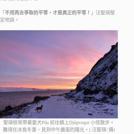
「
不用再去爭取的平等，才是真正的平等！
」汪聖瑛堅
定地說。
聖瑛經常帶著愛犬Píla 前往鎮上Djúpvegur 小徑散步。
難得在冰島冬晝，見到中午露面的陽光。( 汪聖瑛/ 攝)