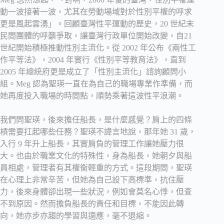
動一波接著一波，尤其在勞動場域對於性別平權的呼求
更是風起雲湧」。回顧臺灣性平運動的歷史，20 世紀末
民間團體的呼籲爭取，讓臺灣行政單位開始改變，自21
世紀開始積極推動性別主流化。從 2002 年公布《兩性工
作平等法》，2004 年實行《性別平等教育法》，直到
2005 年總統府更是成立了「性別主流化」諮詢顧問小
組。Meg 認為聖瑛一直在為自己的職場專業作準備，而
她再度投入職場的時間點，順勢乘著這波性平浪潮。
我們問聖瑛，後來擔任船長，是什麼感覺？肩上的四條
槓需要扛起哪些任務？聖瑛不諱言地說，那年她 31 歲，
入行 9 年升上船長，其實肩負的管理工作讓她壓力很
大。也由於職業文化的特殊性，身為船長，她朝夕與船
員相處，管理者有其權衡輕重的方式。這段期間，聖瑛
在心理上非常辛苦，但她為自己設下高標準，抗住壓
力，後來身體卻出現一些狀況，例如會莫名心悸，但查
不到原因。然而擔負船長的責任和目標，不能因此轉
向，她亦步亦趨的學習與適應，毫不退縮。