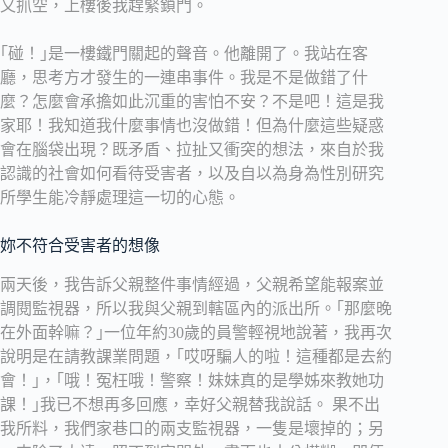
又抓空，上樓後我趕緊鎖門。
｢碰！｣是一樓鐵門關起的聲音。他離開了。我站在客
廳，思考方才發生的一連串事件。我是不是做錯了什
麼？怎麼會承擔如此沉重的害怕不安？不是吧！這是我
家耶！我知道我什麼事情也沒做錯！但為什麼這些疑惑
會在腦袋出現？既矛盾、拉扯又衝突的想法，來自於我
認識的社會如何看待受害者，以及自以為身為性別研究
所學生能冷靜處理這一切的心態。
妳不符合受害者的想像
兩天後，我告訴父親整件事情經過，父親希望能報案並
調閱監視器，所以我與父親到轄區內的派出所。｢那麼晚
在外面幹嘛？｣一位年約30歲的員警輕視地說著，我再次
說明是在請教課業問題，｢哎呀騙人的啦！這種都是去約
會！｣，｢哦！冤枉哦！警察！妹妹真的是學姊來教她功
課！｣我已不想再多回應，幸好父親替我說話。 果不出
我所料，我們家巷口的兩支監視器，一隻是壞掉的；另