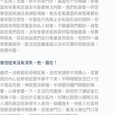
一支除了太遠，照不到家門外，畫面也十分模糊，即便
當前有隻狗走過去可能都無法判斷。我們和員警一同至
案發超商請店員調監視器，進去查看畫面的員警確實有
看到那位男性，外貌及行為舉止亦和我形容的相同，但
超商表明監視畫面為私人財產，不願讓我們翻拍。員警
說若我們提告，法院會要求超商提供監視器畫面，但費
時稍長，目前就由我們自行衡量是否提告。但想到一連
串繁雜程序、跑法院距離遙遠以及所花費的時間金錢，
我便作罷。
害怕從來沒有消失，他，還在！
雖然一派輕鬆和母親談著，自信地請她不用擔心，其實
我的內心從那夜起便平靜不下來。平時睡眠狀況已十分
不穩定的我，神經更加緊繃，半夜聽到鐵門開關的聲
響，心總會震一下。生活仍然要過，研究所下課返家已
夜晚十點，因住於公寓社區內，的確比起燈火通明又有
人潮的商店街來得令人害怕。接續幾天，快進入社區時
我都會屏著呼吸騎車。抵達家門口，看見父親在門口等