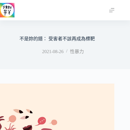
跳
至
主
要
內
容
不是妳的錯： 受害者不該再成為標靶
2021-08-26
性暴力