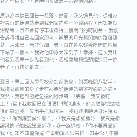
著才些微安心，有時則會繞過平常習慣的路。
原以為事情已經告一段落。然而，我又遇見他。從離家
裡最近的捷運站走到我們家約略十分鐘路程，因認為短
短路程，且不會有停車後還得上樓關門的時間差， 我便
告訴母親自己走回家即可。微弱的月光與閃爍的路燈照
著一片漆黑，若非仔細一看，實在難以察覺陰暗的榕樹
下站了一個人。我對他印象太深刻了！幸好，這次我比
他看到我早一步先看到他，我輕聲地轉過頭繞進另一條
巷子，再快步離去。
翌日，早上回大學母校參加系友會，約莫晚間八點半，
我拖著疲憊的身子走在那條從捷運站到家裡必經之路。
突然，我聽到忽近忽遠的腳步聲，｢完蛋！我又被盯
上！｣當下我收回已在眼眶打轉的淚水，他突然從快速地
後面靠近我，又出手抓我腳踝，我迅速地轉過身注視著
他，｢你到底要做什麼？｣，｢我只是想認識妳，就只是想
認識妳｣他邊說邊靠近我，我一路退後，｢你不要再靠近
我，你知不知道你這 些舉動讓人很害怕，如果你再不離