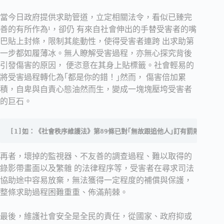
當今日政府提供求助管道，立定相關法令，看似已臻完
善的有所作為¹，卻仍 有來自社會伸出的手替受害者的嘴
巴貼上封條，限制其能動性，使得受害者連跨 出求助第
一步都如履薄冰。無人瞭解受害過程，亦無心探究背後
引發傷害的原因， 便恣意在其身上貼標籤。社會輕易的
將受害過程轉化為｢都是你的錯！｣然而， 傷害倍加累
積，自卑與自責心態油然而生，變成一塊塊壓垮受害者
的巨石。
[1]如：《社會秩序維護法》第89條已對｢無故跟追他人｣訂有罰則，
再者，壞掉的監視器、不友善的調查過程、難以取得的
錄影帶畫面以及繁雜 的法律程序等，受害者在尋求司法
協助途中容易放棄，無法獲得一定程度的補償與保護，
整條求助過程困難重重、佈滿荊棘。
最後，維護社會安全是全民的責任，從國家、政府抑或