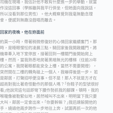
司機在現場，我估計他不敢有什麼進一步的舉動，就當
作沒這回事（學姊雖與我平行併坐，但她面向我說話，
所以沒看到那位男性）。他大概察覺到我毫無動念理
會，便感到無趣沒戲唱而離去。
回家的夜晚，他在妳面前
約莫一小時，帶著稍微修復好的心情回家繼續奮鬥。那
時，是睡眼惺忪的凌晨三點。騎回家後我開啟鐵門，將
機車牽入地下室停放，接著回到一樓關門後開始爬上
樓。然而，當我熟悉地爬著黑暗無光的樓梯（住逾20年
的公寓，我閉著眼都能安全上樓，當然不需要開燈），
突然間在二樓的轉角碰上一個人，我嚇得後退一步。 若
是鄰居，打聲招呼便沒事。但不是！那人不就是方才在
超商對我比著奇怪動作的那個人嗎？｢你鞋子的型號很好
看｣他說完這句話即彎下腰作勢抓我的腳踝。頓時，我的
喉嚨像被勒緊似地，居然喊叫不出來，明明當下我只要
大叫，鄰居一定會出來。｢你要幹嘛？｣我迅速躲開他的
手，繞過他兩步跨作一步地往上奔，試圖再抓一次的他