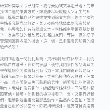
研究所開學至今已月餘，我每天仍被文本追著跑，尚未
找到合適的讀書方式，讓我難以吸收龐大又陌生的知
識，遑論建構自己的論述並找到論文方向。修同門課的
學姊看我慌亂又無助，某天夜晚特地騎車到我家鼓勵
我，指導我如何有效閱讀文本。學姊都主動願意幫助我
了，身為學妹的我欣喜若狂衝出家門，等待一個能從學
習深淵獲得救贖的機會。這一切，是多溫暖與珍貴的經
驗傳承呀！
我們到附近一間便利超商，買杯咖啡坐在休息區。我們
輕鬆自在聊著，夜晚的寧靜，使得我們參伴談話聲與笑
聲在這個空間顯得特別有活力。當我們聊得正起勁時，
我餘光瞄到一位頭髮稍長、穿黑色運動衣及短褲、個頭
不高，且有著倒三角形胸肌的男性，朝著我比些詭異的
動作。我裝作沒看到他，繼續和學姊談話，同時眼神緊
跟著他。接著，他到我的機車後看了一會，又更靠近我
們，繼續對我重複比著那些動作。雖然內心害怕，但衡
量自己處於公共空間，除我與學姊外，還有店員與送貨