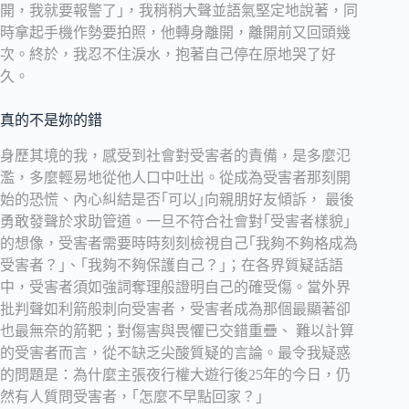
開，我就要報警了｣，我稍稍大聲並語氣堅定地說著，同
時拿起手機作勢要拍照，他轉身離開，離開前又回頭幾
次。終於，我忍不住淚水，抱著自己停在原地哭了好
久。
真的不是妳的錯
身歷其境的我，感受到社會對受害者的責備，是多麼氾
濫，多麼輕易地從他人口中吐出。從成為受害者那刻開
始的恐慌、內心糾結是否｢可以｣向親朋好友傾訴， 最後
勇敢發聲於求助管道。一旦不符合社會對｢受害者樣貌｣
的想像，受害者需要時時刻刻檢視自己｢我夠不夠格成為
受害者？｣、｢我夠不夠保護自己？｣；在各界質疑話語
中，受害者須如強詞奪理般證明自己的確受傷。當外界
批判聲如利箭般刺向受害者，受害者成為那個最顯著卻
也最無奈的箭靶；對傷害與畏懼已交錯重疊、 難以計算
的受害者而言，從不缺乏尖酸質疑的言論。最令我疑惑
的問題是：為什麼主張夜行權大遊行後25年的今日，仍
然有人質問受害者，｢怎麼不早點回家？｣