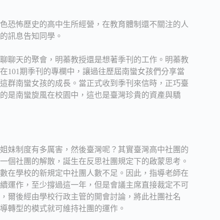
色恐怖歷史的高中生所經營，在教育體制還不關注的人
的訊息告知同學。
假聊聊天的聚會，明蓁教授還是想著季刊的工作。明蓁教
在101期季刊的專欄中，讓過往歷屆南蠻女孩們分享當
這群南蠻女孩的成長。當正式收到季刊來信時，正巧臺
見證的是南蠻旋風在校園中，這也是臺灣珍貴的資產與驕
姐妹制度有多厲害，然後臺灣呢？其實臺灣高中社團的
在一個社團的解散，誕生在反思社團規定下的啟蒙思考。
人數在學校的新規定中社團人數不足。因此，指導老師在
續運作，至少撐過這一年，但是會議主席直接裁定不可
，爾後經由學校行政主管的開會討論，將此社團社名
導轉型的模式就可維持社團的運作。