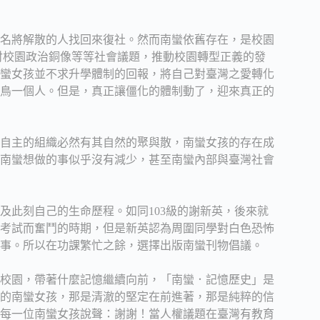
名將解散的人找回來復社。然而南蠻依舊存在，是校園
討校園政治銅像等等社會議題，推動校園轉型正義的發
蠻女孩並不求升學體制的回報，將自己對臺灣之愛轉化
鳥一個人。但是，真正讓僵化的體制動了，迎來真正的
任何自主的組織必然有其自然的聚與散，南蠻女孩的存在成
南蠻想做的事似乎沒有減少，甚至南蠻內部與臺灣社會
及此刻自己的生命歷程。如同103級的謝新英，後來就
考試而奮鬥的時期，但是新英認為周圍同學對白色恐怖
事。所以在功課繁忙之餘，選擇出版南蠻刊物倡議。
校園，帶著什麼記憶繼續向前，「南蠻．記憶歷史」是
的南蠻女孩，那是清澈的堅定在前進著，那是純粹的信
每一位南蠻女孩說聲：謝謝！當人權議題在臺灣有教育