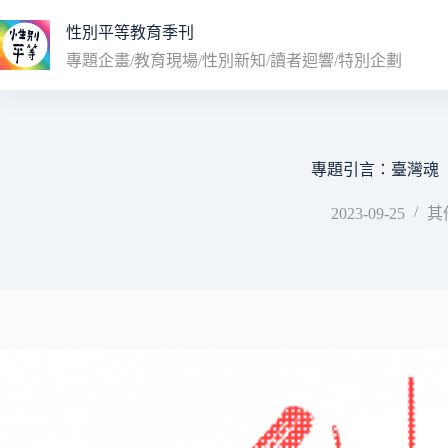
跳
性別平等教育季刊
至
主
專題企畫/教育現場/性別新知/讀者迴響/特別企劃
要
內
容
專題引言：臺灣魂
2023-09-25
其