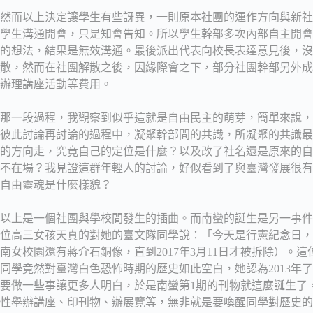
然而以上決定讓學生有些訝異，一則原本社團的運作方向與新社
學生溝通開會，只是知會告知。所以學生幹部多次內部自主開會
的想法，結果是無效溝通。最後派出代表向校長表達意見後，沒
散，然而在社團解散之後，因緣際會之下，部分社團幹部另外成
辦理講座活動等費用。
那一段過程，我觀察到似乎這就是自由民主的萌芽，簡單來說，
彼此討論再討論的過程中，凝聚幹部間的共識，所凝聚的共識最
的方向走，究竟自己的定位是什麼？以及改了社名還是原來的自
不在場？我見證這群年輕人的討論，好似看到了與臺灣發展很有
自由靈魂是什麼樣貌？
以上是一個社團與學校間發生的插曲。而南蠻的誕生是另一事件，但
位高三女孩天真的對她的臺文隊同學說：「今天是行憲紀念日，
南女校園還有蔣介石銅像，直到2017年3月11日才被拆除）
同學竟然對臺灣白色恐怖時期的歷史如此空白，她認為2013年
要做一些事讓更多人明白，於是南蠻第1期的刊物就這麼誕生了
性舉辦講座、印刊物、辦展覽等，無非就是要喚醒同學對歷史的