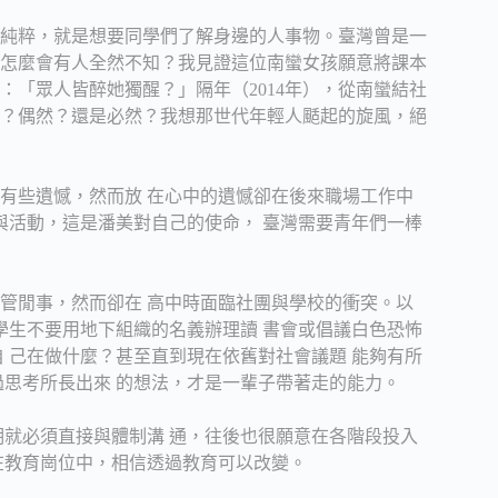
純粹，就是想要同學們了解身邊的人事物。臺灣曾是一
怎麼會有人全然不知？我見證這位南蠻女孩願意將課本
「眾人皆醉她獨醒？」隔年（2014年），從南蠻結社
合？偶然？還是必然？我想那世代年輕人颳起的旋風，絕
百有些遺憾，然而放 在心中的遺憾卻在後來職場工作中
與活動，這是潘美對自己的使命， 臺灣需要青年們一棒
。
多管閒事，然而卻在 高中時面臨社團與學校的衝突。以
學生不要用地下組織的名義辦理讀 書會或倡議白色恐怖
 己在做什麼？甚至直到現在依舊對社會議題 能夠有所
過思考所長出來 的想法，才是一輩子帶著走的能力。
時期就必須直接與體制溝 通，往後也很願意在各階段投入
在教育崗位中，相信透過教育可以改變。