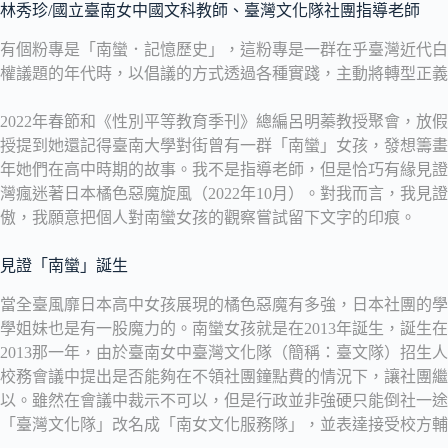
林秀珍/國立臺南女中國文科教師、臺灣文化隊社團指導老師
有個粉專是「南蠻．記憶歷史」，這粉專是一群在乎臺灣近代白
權議題的年代時，以倡議的方式透過各種實踐，主動將轉型正義
2022年春節和《性別平等教育季刊》總編呂明蓁教授聚會，放
授提到她還記得臺南大學對街曾有一群「南蠻」女孩，發想籌畫
年她們在高中時期的故事。我不是指導老師，但是恰巧有緣見證
灣瘋迷著日本橘色惡魔旋風（2022年10月）。對我而言，我
傲，我願意把個人對南蠻女孩的觀察嘗試留下文字的印痕。
見證「南蠻」誕生
當全臺風靡日本高中女孩展現的橘色惡魔有多強，日本社團的學
學姐妹也是有一股魔力的。南蠻女孩就是在2013年誕生，誕生
2013那一年，由於臺南女中臺灣文化隊（簡稱：臺文隊）招生
校務會議中提出是否能夠在不領社團鐘點費的情況下，讓社團繼
以。雖然在會議中裁示不可以，但是行政並非強硬只能倒社一途
「臺灣文化隊」改名成「南女文化服務隊」，並表達接受校方輔