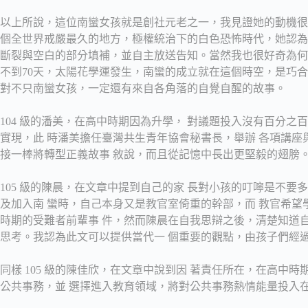
以上所說，這位南蠻女孩就是創社元老之一，我見證她的動機很
個全世界戒嚴最久的地方，極權統治下的白色恐怖時代，她認為
斷裂與空白的部分填補，並自主放送告知。當然我也很好奇為何：
不到70天，太陽花學運發生，南蠻的成立就在這個時空，是巧
對不只南蠻女孩，一定還有來自各角落的自覺自醒的故事。
104 級的潘美，在高中時期因為升學， 對議題投入沒有百分之
實現，此 時潘美擔任臺灣共生青年協會秘書長，舉辦 各項講座
接一棒將轉型正義故事 敘說，而且從記憶中長出更堅毅的翅膀
105 級的陳晨，在文章中提到自己的家 長對小孩的叮嚀是不要
及加入南 蠻時，自己本身又是教官室倚重的幹部，而 教官希望
時期的受難者前輩事 件，然而陳晨在自我思辯之後，清楚知道自
思考。我認為此文可以提供當代一 個重要的觀點，由孩子們經
同樣 105 級的陳佳欣，在文章中說到因 著責任所在，在高中
公共事務，並 選擇進入教育領域，將對公共事務熱情能量投入