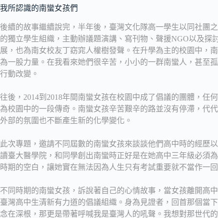
我所認識的南蠻女孩們
後續的故事繼續說完，半年後，臺灣文化隊高一學生以同社團之
的獨立學生組織，主動辦議題演講、寫刊物、聲援NGO以及探
展，也為南女校友丁窈窕人權樹發聲。在升學為主的校園中，南
為一股力量。在我看來她們很辛苦，小小的一群南蠻人，甚至孤
行動改變。
往後，2014到2018年間南蠻女孩在校園中成了倡議的團體，
為校園中的一段傳奇。南蠻女孩辛苦艱辛的路並沒有停滯，代代
外部的氛圍也不斷產生新的化學變化。
此次專題，邀請不同屆數的南蠻女孩來談談他們高中時的經歷以
讀臺大醫學院，和同學創出南蠻時正好是在她高中三年級必須為
時期的空白，讓她實在無法因為人生只有考試重要就不當作一回
不同時期的南蠻女孩，訴說著自己的心情故事，當女孩離開高中
臺灣高中生清新有力道的倡議組織。身為見證者，回首那個當下
念在深根，那更是帶著呼喊我是臺灣人的吼聲。我想對那世代的