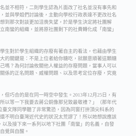
名並不相符，二則學生認為片面改了社名並沒有事先和
，並與學姐們討論後，主動向學校行政表達不更改社名
想到那次對談更加沮喪失望，於是學生決定將社團解
立南蠻的組織，並將原社團剩下的社費轉化成「南蠻」
學生對於學生組織的存廢有著自主的看法，也藉由學生
大的關鍵是：不是上位者給你糖吃，就願意順著這顆糖
己嗎？為何討論攸關他人權益的存廢問題，當事人可以
關係的正名問題、威權問題、以及思考定位存廢，究竟
巧合的是在同一時空中發生。2013年12月25日，有
所以等一下我要去蔣公銅像那兒致最敬禮？」（那年代
。這位臺文隊同學聽了非常驚恐，因為同窗打拚頂尖科系的
了還不明白臺灣近代史的狀況太荒謬了！所以她想說應該
，以及接下來一系列以地下社團「南蠻」的名義，自發
自覺與自醒。