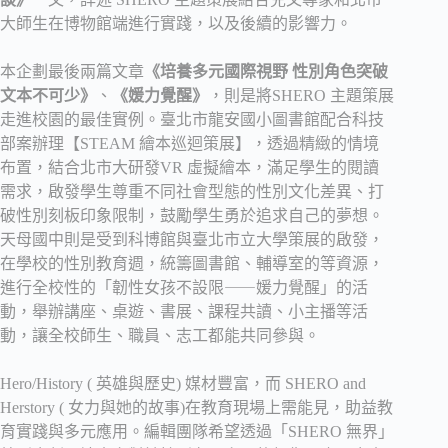
大師生在博物館端進行實踐，以及後續的影響力。
本企劃最後兩篇文章
《培養多元國際視野 性別角色突破
文本不可少》
、
《媛力覺醒》
，則是將SHERO 主題策展
走進校園的最佳實例。臺北市龍安國小圖書館配合科技
部案辦理【STEAM 繪本巡迴策展】，透過精緻的情境
布置，結合北市大研發VR 虛擬繪本，滿足學生的閱讀
需求，啟發學生尊重不同社會型態的性別文化差異、打
破性別刻板印象限制，鼓勵學生勇於追求自己的夢想。
天母國中則是受到科博館與臺北市立大學策展的啟發，
在學校的性別教育週，統籌圖書館、輔導室的等資源，
進行全校性的「韌性女孩不設限⸺媛力覺醒」的活
動，舉辦講座、桌遊、書展、課程共讀、小主播等活
動，讓全校師生、職員、志工都能共同參與。
Hero/History ( 英雄與歷史) 媒材豐富，而 SHERO and
Herstory ( 女力與她的故事)在教育現場上需能見，助益教
育實踐與多元應用。編輯團隊希望透過「SHERO 無界」