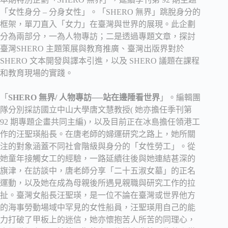
「女性身分 – 分身女性」。「SHERO 無界」跳脫身分的
框架，單刀直入「女力」在臺灣與世界的展現。此企劃
分為兩部分，一為人物專訪；二是透過專題文章，探討
臺灣SHERO 主題策展與教育推廣、臺灣出版界對於
SHERO 文本開發與譯本引進，以及 SHERO 議題在課程
和教育現場的實踐。
「
SHERO 無界/ 人物專訪──站在邊陲看世界
」。編輯團
隊分別採訪國立中山大學唐文慧教授( 她亦擔任季刊第
92 期專題企畫共同主編)，以及目前正在冰島擔任領港工
作的汪聖瑛船長。在唐老師的婦運研究之路上，她所關
注的對象涵蓋不同社會階級與身分的「女性勞工」。從
她童年接觸女工的經驗，一路延續往後與她連結甚深的
旗津，在訪談中，唐老師分享「二十五淑女墓」的正名
運動，以及她在成為母親後所遇見親職與研究工作的拉
扯。臺灣女船長汪聖瑛，是一位不論在臺灣或世界他方
的海事勞動場域中罕見的女性船員，汪聖瑛用自己的能
力打破了甲板上的迷信，她亦懷抱苦人所苦的同理心，