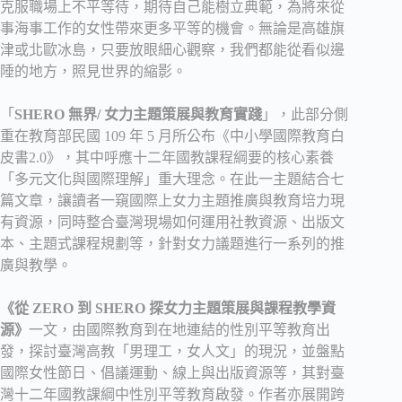
克服職場上不平等待，期待自己能樹立典範，為將來從
事海事工作的女性帶來更多平等的機會。無論是高雄旗
津或北歐冰島，只要放眼細心觀察，我們都能從看似邊
陲的地方，照見世界的縮影。
「
SHERO 無界/ 女力主題策展與教育實踐
」，此部分側
重在教育部民國 109 年 5 月所公布《中小學國際教育白
皮書2.0》，其中呼應十二年國教課程綱要的核心素養
「多元文化與國際理解」重大理念。在此一主題結合七
篇文章，讓讀者一窺國際上女力主題推廣與教育培力現
有資源，同時整合臺灣現場如何運用社教資源、出版文
本、主題式課程規劃等，針對女力議題進行一系列的推
廣與教學。
《從 ZERO 到 SHERO 探女力主題策展與課程教學資
源》
一文，由國際教育到在地連結的性別平等教育出
發，探討臺灣高教「男理工，女人文」的現況，並盤點
國際女性節日、倡議運動、線上與出版資源等，其對臺
灣十二年國教課綱中性別平等教育啟發。作者亦展開跨