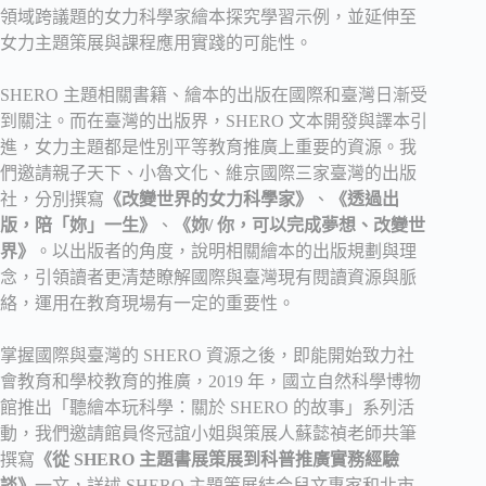
領域跨議題的女力科學家繪本探究學習示例，並延伸至
女力主題策展與課程應用實踐的可能性。
SHERO 主題相關書籍、繪本的出版在國際和臺灣日漸受
到關注。而在臺灣的出版界，SHERO 文本開發與譯本引
進，女力主題都是性別平等教育推廣上重要的資源。我
們邀請親子天下、小魯文化、維京國際三家臺灣的出版
社，分別撰寫
《改變世界的女力科學家》
、
《透過出
版，陪「妳」一生》
、
《妳/ 你，可以完成夢想、改變世
界》
。以出版者的角度，說明相關繪本的出版規劃與理
念，引領讀者更清楚瞭解國際與臺灣現有閱讀資源與脈
絡，運用在教育現場有一定的重要性。
掌握國際與臺灣的 SHERO 資源之後，即能開始致力社
會教育和學校教育的推廣，2019 年，國立自然科學博物
館推出「聽繪本玩科學：關於 SHERO 的故事」系列活
動，我們邀請館員佟冠誼小姐與策展人蘇懿禎老師共筆
撰寫
《從 SHERO 主題書展策展到科普推廣實務經驗
談》
一文，詳述 SHERO 主題策展結合兒文專家和北市