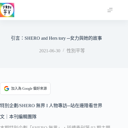
跳
至
主
要
內
容
引言：SHERO and Hers tory ─女力與她的故事
2021-06-30
性別平等
加入為 Google 偏好來源
特別企劃/SHERO 無界 I 人物專訪─站在邊陲看世界
文｜本刊編輯團隊
本期特別企劃「SHERO 無界」，延續季刊第 92 期主題