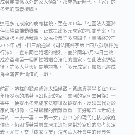
成勞雇關係以外的家人情誼，都成為新時代下「家」的
多元的廣義樣貌。
這種多元成家的廣義樣貌，更在2013年「社團法人臺灣
伴侶權益推動聯盟」正式提出多元成家的相關草案，持
續擴張。經過釋憲、公民投票等多層關卡，臺灣終於在
2019年5月17日三讀通過《司法院釋字第七四八號解釋施
行法》，宣布同性婚姻的權利，並於同年5月24日生效，
成為亞洲第一個同性婚姻合法化的國家。在此法案通過
後，許多人普天同慶地認為，「多元成家」儼然已經成
為臺灣普世價值的一環。
然而，這樣的觀察或許太過樂觀。黃應貴等學者在2014
年所發表的編著《21世紀的家：臺灣的家何去何從》一
書中，便提出多元成家法案雖然被提出、反映當代對於
家的新想像，但是過程的困難重重，正好顯示20世紀主
導的「一夫一妻、一男一女」為中心的現代化核心家庭
價值，仍困擾著當前臺灣主流社會對於家庭的思考與定
義。尤其，當「成家立業」這句華人社會中的經典名