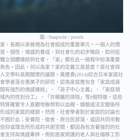
圖 / Snapwire / pexels
家，長期以來被視為社會組成的重要單元。一個人的慣
習、個性、情感的養成，到社會化的初步階段，如何從
獨立個體連結到社會，「家」都在此一過程中扮演重要
角色。因此，何以為家？家的定義又是甚麼？是社會與
人文學科長期關懷的議題。黃應貴(2014)綜合日本家庭社
會學者落合惠美子的研究，認為家庭應包含「家庭成員
間有強烈的情感連結」、「孩子中心主義」、「家庭領
域內的性別分工」、「非親屬的排除」等8個特徵。這些
特質確實令人直觀地聯想到以血親、婚姻或法定關係所
形成的家庭的樣貌。然而，社會學者對於家庭的討論也
不囿於此；安養院、宿舍、原住民部落、或因共同宗教
信仰或理念所形成的共居空間，都因為包含著強烈的社
會支持與情感牽絆，例如居家照護的老人與社福移工形