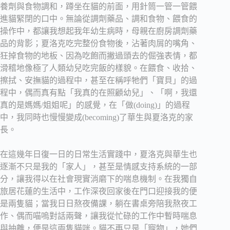
養劑與食物調和，蹲坐在貓的前面，用針筒一管一管餵
進貓緊閉的口中。無論從調劑藥品、調和食物、餵食的
操作中，都讓我想起我年幼生病時，母親在廚房調劑藥
品的背影；夏洛克吃完整份食物後，沾著肉屑的嘴角、
狂掉食物的地板、因為吃飽而撇過頭去的倔強表情，都
滑稽地像極了人類幼兒吃完飯的樣貌。在餵食、收拾、
擦拭、安撫貓的過程中，甚至在稱呼牠們「寶貝」的過
程中，偶而真有點「我真的在照顧幼兒」、「啊，我還
真的是媽媽/姐姐呢」的感覺，在「做(doing)」的過程
中，我同時也慢慢變成(becoming)了華生與夏洛克的家
長。
在這幾年日復一日的日常生活實踐中，夏洛克與華生也
逐漸不只是我的「家人」，甚至是情感支持系統的一部
分，讓我得以在社會現實消磨下的喘息機制。在我獨自
旅居花蓮的生活中，工作深夜回家後在門口迎接我的便
是兩隻貓；當我日日熬夜備課，躺在書桌旁陪我熬夜工
作、偶而喵嗚對話兩聲，讓我從忙碌的工作中暫時喘息
與抽離，便是這兩隻貓咪。貓不再只是「寵物」，她們