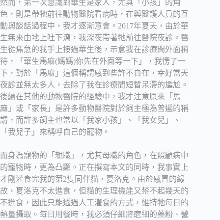
然而，第一次意識到華生是家人，尤其「小孩」的角
色，則是帶牠前往動物醫院看病時，在與醫護人員的互
動與談話過程中，我才逐漸意會。2017年夏天，由於華
生無來由地上吐下瀉，我深夜帶著牠前往醫院夜診。醫
生從焦急的我手上接過華生後，示意我在診療間外面稍
待，「華生馬麻(媽媽)你先在外面等一下」，我愣了一
下，對於「馬麻」這個稱謂感到些許不自在，幸好當天
夜診並無太多人，去除了我在診療間短暫呆滯的尷尬。
後續在其他的動物醫院的經驗中，我才注意原來「馬
麻」或「家長」是許多動物醫院對於飼主極為普遍的稱
謂，而許多飼主也常以「我家小孩」、「我女兒」、
「我兒子」來稱呼自己的寵物。
而身為寵物的「親職」，尤其母職的角色，在照顧病中
的寵物時，更為凸顯。正在撰寫本文的同時，我事實上
才剛灌食完我的第2隻同伴貓，夏洛克。由於感冒的緣
故，夏洛克不太進食，但貓的生理機能又禁不起幾天的
不進食，因此只能透過人工灌食的方式，維持牠每日的
熱量攝取。每日用餐時，我必須仔細將磨細的藥粉、營