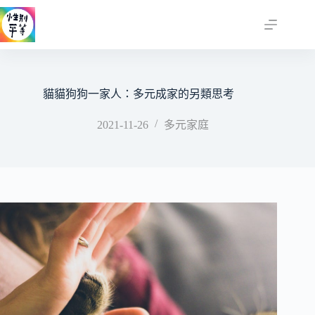
跳
至
主
要
內
容
貓貓狗狗一家人：多元成家的另類思考
2021-11-26
多元家庭