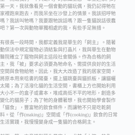
第一天，我就像看見一個會動的貓玩偶，我仍記得牠在
家裡跑來跑去，而我呆坐在沙發上的情景。我該招呼牠
嗎？我該叫牠嗎？我要跟牠說話嗎？跟一隻貓說話很蠢
吧？第一次與動物單獨相處的我，有些手足無措。
有很長一段時間，我都定義我是華生的「飼主」。隨著
動保法中規定寵物必須結紮與打晶片，我與華生在動物
醫院確立了寵物與飼主這段社會關係。作為合格的飼
主，我「被」要求必須要為牠命名、需提供良好的生活
空間與食物給牠。因此，我大大改造了我的居家空間，
將原本用來唸書的陽臺，擺上貓跳臺與貓抓板，讓貓曬
太陽；為了活潑化貓的生活空間，書櫃上方也開始利用
大小不一的盒子或書本，堆成高低不平的地形，創造多
變化的貓房子；為了牠的身體著想，我也開始學會製作
「貓食」，豐富牠的飲食條件，而讓牠不只是吃乾飼
料。從「作(making)」空間或「作(cooking)」飲食的日常
生活實踐，我慢慢變身成一隻貓的合格飼主。