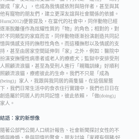
變成「家人」，也成為我情感依附與陪伴者，甚至與其
他有寵物的朋友們，建立更深友誼與社會關係的依據。
Hurn(2012)便曾提及，在當代的社會中，同伴動物已經
逐漸脫離僅作為炫耀性質的「物」的角色；相對的，對
於不同類型的家庭而言，同伴動物逐漸扮演創造共同記
憶與情感支持的撫慰性角色。而這種撫慰以及情感的支
持，甚至由居家空間延伸到「家」之外，例如：醫院中
扮演安撫慢性病患者或老人的療癒犬；監獄中安排受刑
人照顧流浪貓，甚至為受刑人進行「親職訓練」好順利
照顧流浪貓，療癒彼此的生命。我們不只是「成為
(being)」家人，我跟與我同居的兩隻貓，在這個屋簷
下，我們日常生活中的食衣住行實踐中，我們也日日在
創造屬於同居人的共同記憶，彼此依賴，「做(doing)」
家人。
結語：家的新想像
隨著公部門公開人口統計報告、社會新聞探討女性的不
婚與晚婚、參與同儕的聚會、朋友討論「家裡有個豬/好