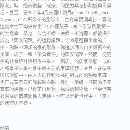
隊友」時，過去這些「成家」的壓力與被排除感與日俱
增。甚至，當2021年4月美國中情局(Central Intelligence
Agency , CIA)所公布的全球人口生育率預測報告，臺灣
適育女性平均只會生下1.07個孩子，奪下全球倒數第一
的生育率，單身，包含不婚、晚婚、不育等，都被提升
成為「國安問題」的道德議題：你恣意選擇生命的自
由、你腦中理想的家的形象、你追求個人自由與獨立的
企圖，成了一種「不負責任」的國安問題。然而，從更
多的社會統計與現象來看，「獨居」的居家型態，或許
才將會是未來社會中最主要的家庭樣貌；並且，在眾多
獨居形態中，由人與同伴動物共同組成的跨物種家庭，
也正式宣示只強調超越血親、性別、階級、族裔的多元
家庭的想像，已經不再足夠；強調跨越物種、但更仍有
著濃厚的情感關係與連結，也可以是新世代中，「家」
的樣貌與基礎。
標籤