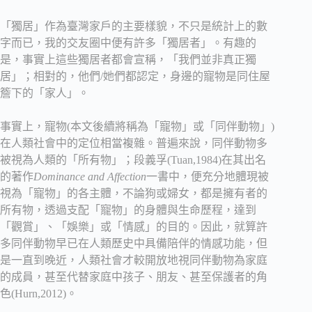
「獨居」作為臺灣家戶的主要樣貌，不只是統計上的數
字而已，我的交友圈中便有許多「獨居者」。有趣的
是，事實上這些獨居者都會宣稱，「我們並非真正獨
居」；相對的，他們/她們都認定，身邊的寵物是同住屋
簷下的「家人」。
事實上，寵物(本文後續將稱為「寵物」或「同伴動物」)
在人類社會中的定位相當複雜。普遍來說，同伴動物多
被視為人類的「所有物」；段義孚(Tuan,1984)在其出名
的著作
Dominance and Affection
一書中，便充分地體現被
視為「寵物」的各主體，不論狗或婦女，都是擁有者的
所有物，透過支配「寵物」的身體與生命歷程，達到
「觀賞」、「娛樂」或「情感」的目的。因此，就算許
多同伴動物早已在人類歷史中具備陪伴的情感功能，但
是一直到晚近，人類社會才較開放地視同伴動物為家庭
的成員，甚至代替家庭中孩子、朋友、甚至保護者的角
色(Hurn,2012)。