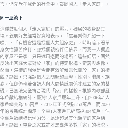
言，仍充斥在我們的社會中，鼓勵國人「走入家庭」。
同一屋簷下
這種鼓勵個人「走入家庭」的壓力，獨居的我身歷其
境。親朋好友經常好意地表示，「需要幫你介紹一下
嗎」、「有機會還是找個人共組家庭」，時時暗示著單
身女性孤苦伶仃、應找個親密伴侶依靠，而我一人獨處
的家屋不是家，只是遮風避雨的場所。這些話語，固然
反映出普羅大眾對於「家」的特定形構、定義與想像，
然而，這樣的想像是否能有效解釋當代關於「家」的樣
貌？顯然，只強調個人之間超越血親、性別、階級、族
裔，但卻仍執著強調人與人間情感關係才建立的家的基
礎，已無法完全符合現代「家」的樣貌。根據內政部歷
年戶數結構統計，臺灣1人家戶逐年上升，自2006年1人
家戶總共為195萬戶、2013年正式突破253萬戶，而2020
年的最新統計顯示，全臺1人家戶已經高達304萬戶，佔
全臺戶數結構比例34％，遠遠超過其他類型的家戶結
構。顯然，單身之家或許才是臺灣多數「家」的樣貌。