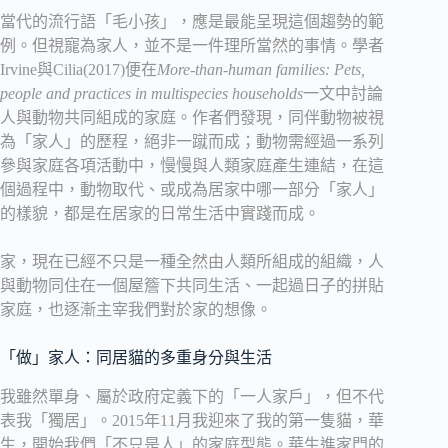
當代的流行語「毛小孩」，應是最能呈現這個趨勢的範
例。但視寵為家人，並不是一件理所當然的事情。學者
Irvine與Cilia(2017)便在
More-than-human families: Pets,
people and practices in multispecies households
一文中討論
人與動物共同組成的家庭。作者們發現，同伴動物被視
為「家人」的歷程，絕非一蹴而成；動物需經過一系列
參與家庭各項活動中，慢慢與人類家庭產生連結，在這
個過程中，動物取代、或成為居家中哪一部分「家人」
的樣貌，都是在居家的日常生活中實踐而成。
家，現在已經不只是一種全然由人類所組成的組織，人
與動物同住在一個屋簷下共同生活、一起過日子的拼貼
家庭，也逐漸主宰我們對於家的想像。
「做」家人：同居貓的多重身分與生活
我雖然單身、屬於政府定義下的「一人家戶」，但不代
表我「獨居」。2015年11月我迎來了我的第一隻貓，華
生，開始我們「不只是人」的家庭型態。華生進家門的