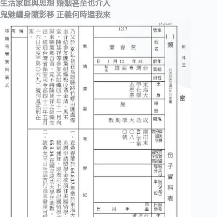
生活家庭與思想 婚姻甚至也介入
鬼魅纏身隨影移 正義何時還我來