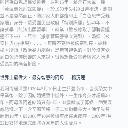
阿爸為白色恐怖受難者，原判15年，蔣介石大筆一揮
「黃溫恭死刑餘如擬」，於1953年5月20日遭槍決。悲劇
並不是戛然而止，隨即家人們都烙印上「白色恐怖受難
家屬」身分，遭受國民黨政府「特別照顧」近40年，不
論就學（無法出國留學）、就業（雖被錄取了卻聘書遲
遲不下來）、居住（搬家管區警察立刻到）、婚姻（被
安排與spy相親）……，無時不刻地被嚴密監控、被騷
擾。所謂「政治暴力創傷」是無可避免的。對於沒有受
到白色恐怖影響的人來說，很難想像受害者與家人所遭
受長期的痛苦折磨。
世界上最偉大、最有智慧的阿母── 楊清蓮
我阿母楊清蓮1920年5月10日出生於臺南市，自長榮女中
畢業後，除了因結婚短暫中斷外，一生作育英才超過40
年。阿母與阿爸結婚只有6年，33歲就成了寡婦，飽受淫
威恐懼之下，含辛茹苦將一子二女撫養長大。晚年失智
超過10年，於2008年10月被檢查出罹患癌症，2009年7月
22日安祥地走完她將近90年的人生歲月。