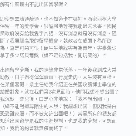
解有什麼理由不能出國留學呢？
即使想去疏通疏通，也不知道卡在哪裡。西密西根大學
保留一年的獎學金，很誠懇地等待我能過去念書。國民
黨政府沒有給我隻字片語，沒有消息就是沒有消息，阻
斷了我展趐高飛的留學機會。執政者在戒嚴下為所欲
為，真是可惡可恨！硬生生地戕害有為青年，害臺灣少
拿了多少諾貝爾獎（說不定包括我，開玩笑的）。
出國留學夢斷，我的情緒非常低落。一年後我到成大當
助教，日子過得渾渾噩噩，行屍走肉，人生沒有目標。
在某個暑假，系主任給我介紹正在美國攻讀博士學位的
結婚對象。就在我們第2次見面時，他問我想不想出國？
我沉默一會兒後，口是心非地說：「我不想出國。」
（總不能對還算陌生的人說：我超想出國，但因我是白
恐受難家屬，而不被允許出國吧！）其實所有的親友都
知道出國留學是我的生涯規劃，也是我的夢想。可想而
知，我們的約會就無疾而終了。