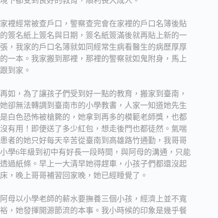
境下都受到良好的教育，順利長大成人。
家裡經常被查戶口，警察查完會在家裡的戶口名簿後貼
的簽名紙上簽名與日期，簽名紙簽滿後就再貼上新的一
張，我家的戶口名簿就如同經常生病看醫生的病歷厚厚
的一本。我家搬到那裡，那裡的警察就如鬼附身，馬上
跟到家。
再如，為了讓孩子們受到好一點的教育，搬家到臺南，
她卻無法轉調到臺南市的小學教書，人家一知道她先生
是白色恐怖被槍斃的，她拿到再多的模範老師獎，也都
沒有用！即便送了多少紅包，想走後門也都徒然。氣喘
患者的她只好每天辛苦從臺南到高雄路竹通勤，我哥哥
小學6年級到初中有好長一段時間，與阿母的溝通，只能
透過紙條。早上一大清早她得趕車，小孩子們都還沒起
床，晚上哥哥補習回家晚，她已經睡覺了。
阿母以小學老師的薪水要撫養三個小孩，經濟上並不寬
裕，她發揮開源節流的本事。我小時候的印象是幾乎餐