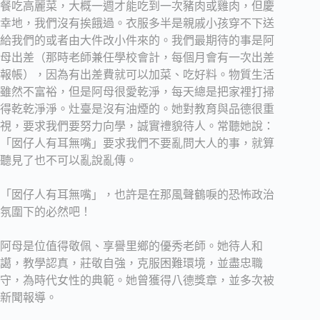
餐吃高麗菜，大概一週才能吃到一次豬肉或雞肉，但慶
幸地，我們沒有挨餓過。衣服多半是親戚小孩穿不下送
給我們的或者由大件改小件來的。我們最期待的事是阿
母出差（那時老師兼任學校會計，每個月會有一次出差
報帳），因為有出差費就可以加菜、吃好料。物質生活
雖然不富裕，但是阿母很愛乾淨，每天總是把家裡打掃
得乾乾淨淨。灶臺是沒有油煙的。她對教育與品德很重
視，要求我們要努力向學，誠實禮貌待人。常聽她說：
「囡仔人有耳無嘴」要求我們不要亂問大人的事，就算
聽見了也不可以亂說亂傳。
「囡仔人有耳無嘴」，也許是在那風聲鶴唳的恐怖政治
氛圍下的必然吧！
阿母是位值得敬佩、享譽里鄉的優秀老師。她待人和
譪，教學認真，莊敬自強，克服困難環境，並盡忠職
守，為時代女性的典範。她曾獲得八德獎章，並多次被
新聞報導。