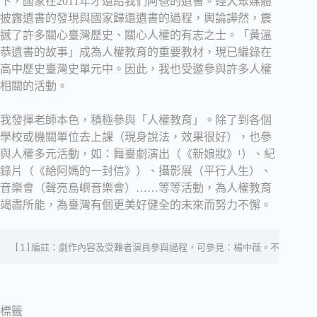
下，國家在2011年才還給我們阿爸的遺書。經大眾媒體
披露遺書的發現與國家歸還遺書的過程，輿論譁然，震
撼了許多關心臺灣歷史、關心人權的有志之士。「黃溫
恭遺書的故事」成為人權教育的重要教材，現已編錄在
高中歷史臺灣史單元中。因此，我也受邀參與許多人權
相關的活動。
我發揮老師本色，積極參與「人權教育」。除了到各個
學校或機關單位去上課（現身說法，效果很好），也參
與人權多元活動，如：舞臺劇演出（《新娘妝》¹）、紀
錄片（《給阿媽的一封信》）、攝影展（平行人生）、
音樂會（聲亮島嶼音樂會）……等等活動，為人權教育
竭盡所能，為臺灣有個更美好健全的未來而努力不懈。
[1]編註：劇作內容及受難者演員參與過程，可參見：楊中薇。不是一個二二八，是無數個
標籤