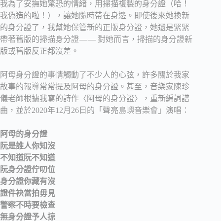
我為了安撫她驚恐的情緒，用掃描複製的身分證（哈！
我偽造的啦！），讓她隨時帶在身邊。即使後來她換新
的身分證了，我幫她保管新的正版身分證，她還是緊緊
帶著舊版的掃描身分證 — — 對她而言，掃描的身分證新
版或舊版反正都沒差。
阿母身分證的事情觸動了不少人的心弦，許多關於我家
故事的報導常常提及阿母的身分證。甚至，音樂家陳珍
儀老師根據我寫的詩作〈阿母的身分證〉，重新編詞譜
曲，並於2020年12月26日的「聲亮島嶼音樂會」演唱：
阿母的身分證
阮是誰人你知沒
不知道阮不知道
阮身分證佇叨位
身分證你藏有沒
證件袂當拍毋見
警察不時要檢查
無身分證予人掠