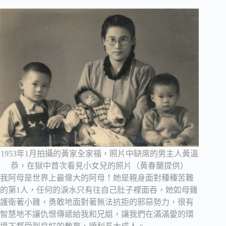
1953年1月拍攝的黃家全家福，照片中缺席的男主人黃溫
恭，在獄中首次看見小女兒的照片（黃春蘭提供）
我阿母是世界上最偉大的阿母！她是親身面對種種苦難
的第1人，任何的淚水只有往自己肚子裡面吞，她如母雞
護衛著小雞，勇敢地面對著無法抗拒的邪惡勢力，很有
智慧地不讓仇恨傳遞給我和兄姐，讓我們在滿滿愛的環