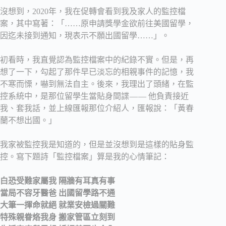
沒想到，2020年，我在促轉會看到我及家人的監控檔
案，其中寫著：「……原申請獎學金欲前往美國留學，
因迄未接到通知，現表示不願出國留學……」。
初看時，我直覺認為監控檔案中的紀錄不實。但是，再
想了一下，勾起了那件早已淡忘的相親事件的記憶，我
不寒而慄，嚇到無法自主。後來，我理出了頭緒，在監
控系統中，是那位留學生當貼身間諜 — — 他負責接近
我、套我話，並上線匯報那位介紹人，匯報說：「黃春
蘭不想出國。」
我家被監控我是知道的，但是並沒想到是這樣的貼身監
控。寫下題詩「監控檔案」算是我的心情筆記：
白恐受難家屬我 隔牆有耳真有事
當局不容牙醫爸 出國留學路不通
大筆一揮命就絕 就業安檢過關難
特殊親眷烙我身 搬家管區立刻到