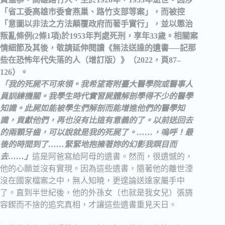
「省工委高雄市委會燕巢、路竹支部等案」，而被控
「意圖以非法之方法顛覆政府而著手實行」，並以懲治
叛亂條例(2條1項)於1953年判處死刑，享年33歲。相關案
情細節及其後，敬請延伸閱讀《無法送達的遺書──記那
些在恐怖年代失落的人（增訂版）》（2022，頁87–
126）。
「我的死屍不可來領。我希望寄附臺大醫學院或醫事人
員訓練機關。我學生時代實習屍體解剖學得不少的醫學
知識。此屍如能被學生們解剖而能增進他們的醫學知
識，貢獻他們，再也沒有比這有意義的了。以前送回去
的兩顆牙齒，可以說就是我的死屍了。……，嗚呼！最
後的時間到了……緊緊地抱擁著妳的幻影我瞑目而
去……」
這是阿爸寫給阿母的遺書。然而，很遺憾的，
他的心願並沒有實現。因為這些遺書，隨著他的離世湮
沒在國家檔案之中，無人知曉，更遑論送達家屬手中
了。直到半世紀後，他的外孫女（也就是我女兒）張旖
容鍥而不捨的追究真相，才讓這些遺書重見天日。