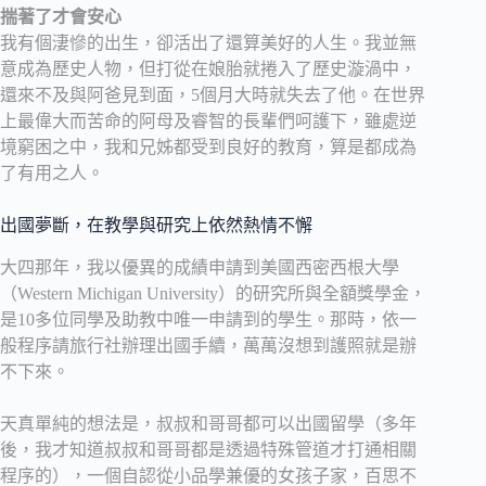
揣著了才會安心
我有個淒慘的出生，卻活出了還算美好的人生。我並無
意成為歷史人物，但打從在娘胎就捲入了歷史漩渦中，
還來不及與阿爸見到面，5個月大時就失去了他。在世界
上最偉大而苦命的阿母及睿智的長輩們呵護下，雖處逆
境窮困之中，我和兄姊都受到良好的教育，算是都成為
了有用之人。
出國夢斷，在教學與研究上依然熱情不懈
大四那年，我以優異的成績申請到美國西密西根大學
（Western Michigan University）的研究所與全額獎學金，
是10多位同學及助教中唯一申請到的學生。那時，依一
般程序請旅行社辦理出國手續，萬萬沒想到護照就是辦
不下來。
天真單純的想法是，叔叔和哥哥都可以出國留學（多年
後，我才知道叔叔和哥哥都是透過特殊管道才打通相關
程序的），一個自認從小品學兼優的女孩子家，百思不