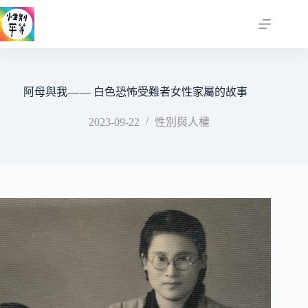
跳
至
主
要
內
容
阿母與我 — — 白色恐怖受難者女性家屬的故事
2023-09-22
性別與人權