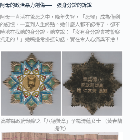
阿母的政治暴力創傷──一張身分證的訴說
阿母一直活在驚恐之中，晚年失智，「恐懼」成為僅剩
的記憶，一直到人生終點。她什麼人都不認得了，卻不
時地在找她的身分證。她常說：「沒有身分證會被警察
抓走的！」她嘴邊常掛這句話，實在令人心痛與不捨！
高雄縣政府頒贈之「八德獎章」予楊清蓮女士 （黃春蘭
提供）