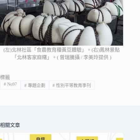
(左)北林社區「食農教育種黃豆體驗」。(右)鳳林景點
「北林客家麻糬」。( 曾瑞騰攝 / 李美玲提供 )
標籤
#
No97
#
專題企劃
#
性別平等教育季刊
相關文章