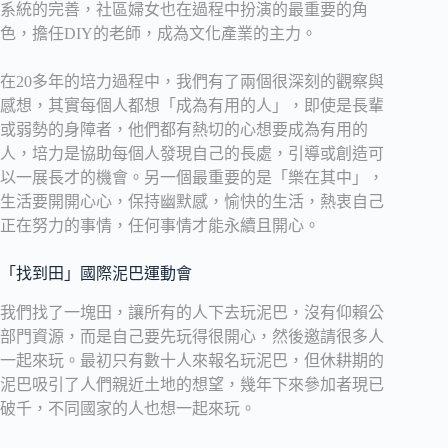
系統的完善，社區婦女也在過程中扮演的最重要的角
色，擔任DIY的老師，成為文化產業的主力。
在20多年的培力過程中，我們有了兩個很深刻的觀察與
感想，其實每個人都想「成為有用的人」，即使是長輩
或弱勢的身障者，他們都有熱切的心想要成為有用的
人，培力是協助每個人發現自己的長處，引導或創造可
以一展長才的機會。另一個最重要的是「樂在其中」，
生活要開開心心，保持幽默感，愉快的生活，熱衷自己
正在努力的事情，任何事情才能永續且開心。
「找到田」國際泥巴運動會
我們找了一塊田，讓所有的人下去玩泥巴，沒有仰賴公
部門資源，而是自己要先玩得很開心，然後邀請很多人
一起來玩。最初只有數十人來報名玩泥巴，但休耕期的
泥巴吸引了人們親近土地的想望，幾年下來參加者現已
破千，不同國家的人也想一起來玩。