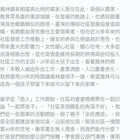
鳳林鎮有相當高比例的客家人居住在此，是個以農業、
教育等為重的東部城鎮，在發展的軌跡上，也遇到跟臺
灣其他鄉鎮類似的困境。臺灣的傳統社區發展協會或組
織，長期都由男性擔任主要領導者，但在近20多年來的
社區營造工作推動上，婦女的參與比例遠高於男性，也
帶來重大的影響力。女性關心社區、關心在地，大多從
自身經驗出發，這也是我能維持長期的熱情與迫切投入
社區工作的主因。20年前大兒子出生，看著鳳林的條
件，年輕人被迫外出工作、產業凋敝、人口嚴重老化，
我想要用20年的時間讓鳳林變得不一樣，希望鳳林可以
成為一個孩子想留下來就可以留下來的家鄉。
最早從「造人」工作開始，社區的婆婆媽媽聚在一起討
論「一起帶孩子」、「社區某個髒亂的角落不好」，我
們從一些簡單的活動開始，辦了親子「全民應撿」，就
是全民都應該來撿垃圾，沿街撿垃圾。眼見社區一塊閒
置40年的荒地，雜草叢生無人理會，而我們能作什麼？
於是我們開始跟公部門接觸，學會跟公部門溝通，運用