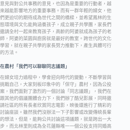
意見與對公共事務的意見，也因為是重要的行動者，越
來越能影響地方的重要事務。而有一群年輕的婦女，他
們更迫切的期待成為世代之間的橋樑，並希望鳳林的生
態環境與文化能夠涵養孩子，成立親子共學團，家長們
邀請全村一起來教育孩子，高齡的阿婆就成為孩子的老
師，阿婆的菜園與廚房就是最好的教室。跨世代的文化
學習，就在親子共學的家長努力推動下，產生具體可行
的方法。
在農村「我們可以聊聊同志議題」
在婦女培力過程中，學會迎向時代的變動，不斷學習與
挑戰自己，大家刻板印象中的「保守」農村，因為公投
案，我們面對了激烈的一個討論「同志議題」，我們在
跟其他的倡議團體合力下，我們辦了酷兒影展，同時邀
請社區的所有長者欣賞同志電影，映後還進行了精彩的
討論座談。雖然我們沒辦法一下子影響或改變傳統長輩
的想法，但是，能夠公共討論這項議題，就是跨出一大
步，而北林里則成為全花蓮縣唯一一個公投支持同婚高