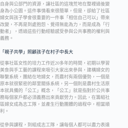
自身與公部門的資源，讓社區的這塊荒地在整裡過後變
身為小公園。這件事情看來很簡單，但是，卻給了社區
婦女與孩子學會很重要的一件事「相信自己可以」帶來
改變，不再是到處抱怨、覺得無能為力，而是成為「行
動者」，透過這些行動經驗感受參與公共事務的權利與
義務。
「親子共學」照顧孩子在村子中長大
從事社區女性的培力工作近20多年的時間，初期以學習
美食與手工藝的課程來吸引大家出來參與，建構婦女的
聯繫系統，團結在地婦女，而農村有兩個優勢，一個是
原本就很緊密的鄰里關係系統，另一個則是農村生活原
本就具備的「公工」概念，「公工」就是指對於公共事
務每個家戶都必須義務出來貢獻勞力。因此，在籌組社
區婦女成為志工隊，並產生行動團體的過程中，相當順
利。
從參與課程，到組成志工隊，讓每個人都可以盡力表達