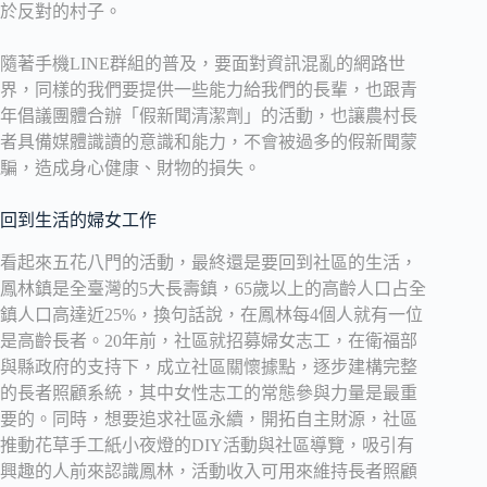
於反對的村子。
隨著手機LINE群組的普及，要面對資訊混亂的網路世
界，同樣的我們要提供一些能力給我們的長輩，也跟青
年倡議團體合辦「假新聞清潔劑」的活動，也讓農村長
者具備媒體識讀的意識和能力，不會被過多的假新聞蒙
騙，造成身心健康、財物的損失。
回到生活的婦女工作
看起來五花八門的活動，最終還是要回到社區的生活，
鳳林鎮是全臺灣的5大長壽鎮，65歲以上的高齡人口占全
鎮人口高達近25%，換句話說，在鳳林每4個人就有一位
是高齡長者。20年前，社區就招募婦女志工，在衛福部
與縣政府的支持下，成立社區關懷據點，逐步建構完整
的長者照顧系統，其中女性志工的常態參與力量是最重
要的。同時，想要追求社區永續，開拓自主財源，社區
推動花草手工紙小夜燈的DIY活動與社區導覽，吸引有
興趣的人前來認識鳳林，活動收入可用來維持長者照顧