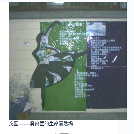
平
等
之
路
見
縫
插
針
—
—
蕭
昭
君
老
師
突圍 — — 吳俞萱的生命實驗場