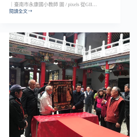
｜臺南市永康國小教師 圖 / pixels 從GII…
閱讀全文
淺
談
教
育
本
質
上
性
別
主
流
化
的
力
量
—
—
從
歧
視