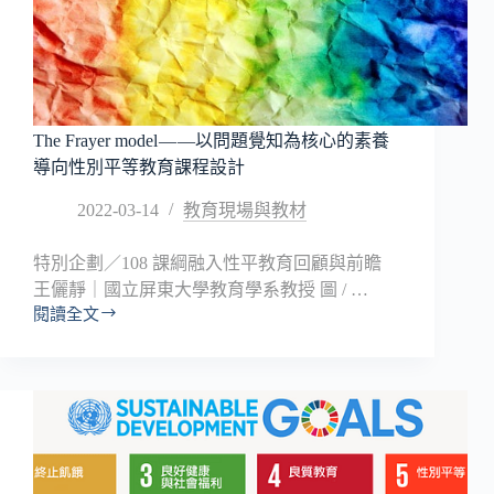
The Frayer model — —以問題覺知為核心的素養
導向性別平等教育課程設計
2022-03-14
教育現場與教材
特別企劃／108 課綱融入性平教育回顧與前瞻
王儷靜｜國立屏東大學教育學系教授 圖 / …
閱讀全文
The
Frayer
model
—
—
以
問
題
覺