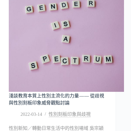
專
校
院
學
生
性
別
刻
板
印
象
之
探
究
*
淺談教育本質上性別主流化的力量 — — 從歧視
與性別刻板印象威脅觀點討論
2022-03-14
性別刻板印象與歧視
性別新知／轉動日常生活中的性別場域 吳宗穎