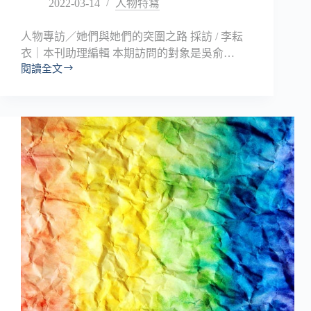
2022-03-14
人物特寫
人物專訪／她們與她們的突圍之路 採訪 / 李耘
衣｜本刊助理編輯 本期訪問的對象是吳俞…
閱讀全文
突
圍
—
—
吳
俞
萱
的
生
命
實
驗
場