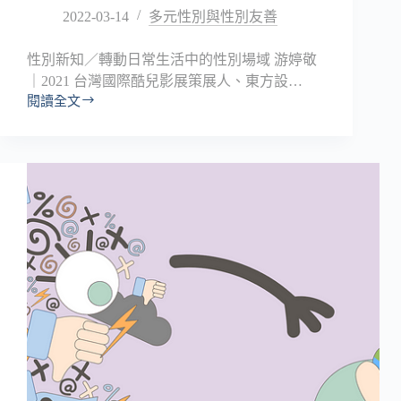
2022-03-14
多元性別與性別友善
性別新知／轉動日常生活中的性別場域 游婷敬
｜2021 台灣國際酷兒影展策展人、東方設…
閱讀全文
影
像
轉
動
性
別
場
域
的
話
語
權
—
—
記
2021「台