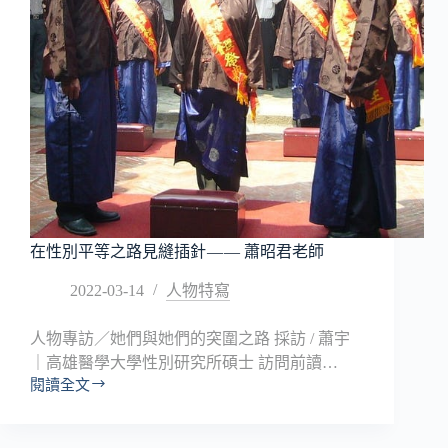
—
—
看
客
家
女
兒
回
祖
塔
在性別平等之路見縫插針 — — 蕭昭君老師
2022-03-14
人物特寫
人物專訪／她們與她們的突圍之路 採訪 / 蕭宇
｜高雄醫學大學性別研究所碩士 訪問前讀…
閱讀全文
在
性
別