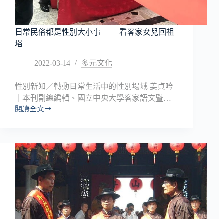
與
性
別
日常民俗都是性別大小事 — — 看客家女兒回祖
刻
塔
板
印
2022-03-14
多元文化
象
威
性別新知／轉動日常生活中的性別場域 姜貞吟
脅
觀
｜本刊副總編輯、國立中央大學客家語文暨…
點
閱讀全文
日
討
常
論
民
俗
都
是
性
別
大
小
事