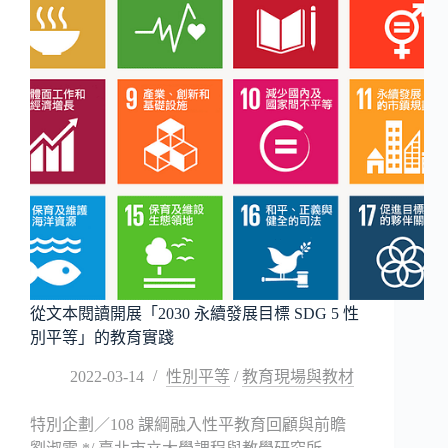
知
為
核
心
的
素
養
導
向
性
別
平
等
教
育
從文本閱讀開展「2030 永續發展目標 SDG 5 性
課
別平等」的教育實踐
程
設
2022-03-14
性別平等
/
教育現場與教材
計
特別企劃／108 課綱融入性平教育回顧與前瞻