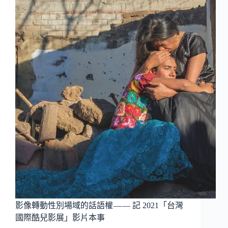
教
育
季
刊
NO.96
影像轉動性別場域的話語權 — — 記 2021「台灣
國際酷兒影展」影片本事