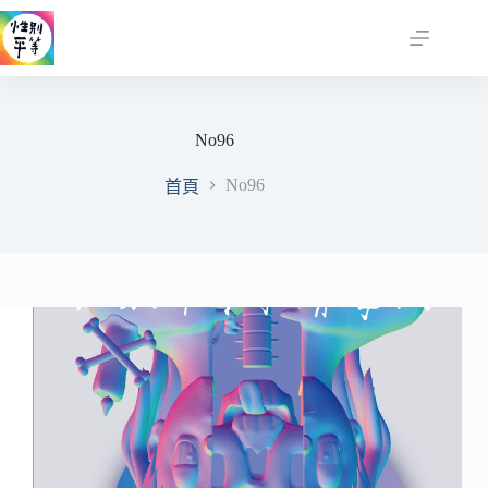
跳
至
主
要
內
No96
容
No96
首頁