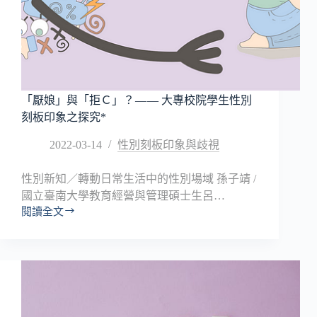
灣
國
際
酷
兒
影
展」
「厭娘」與「拒Ｃ」？ — — 大專校院學生性別
影
刻板印象之探究*
片
本
2022-03-14
性別刻板印象與歧視
事
性別新知／轉動日常生活中的性別場域 孫子靖 /
國立臺南大學教育經營與管理碩士生呂…
閱讀全文
「厭
娘」
與
「拒
Ｃ」？
—
—
大